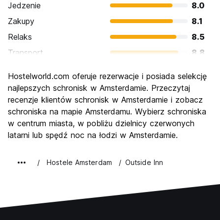
Jedzenie
8.0
Zakupy
8.1
Relaks
8.5
Transport
8.8
Zwiedzanie
8.8
Hostelworld.com oferuje rezerwacje i posiada selekcję
Kultura
9.0
najlepszych schronisk w Amsterdamie. Przeczytaj
Imprezy
recenzje klientów schronisk w Amsterdamie i zobacz
8.9
schroniska na mapie Amsterdamu. Wybierz schroniska
Najlepsza wartość
7.2
w centrum miasta, w pobliżu dzielnicy czerwonych
latarni lub spędź noc na łodzi w Amsterdamie.
Hostele Amsterdam
Outside Inn