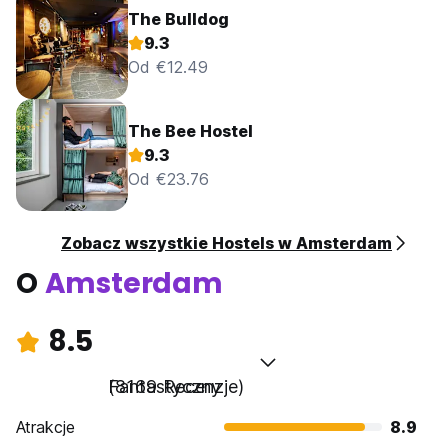
The Bulldog
9.3
Od €12.49
The Bee Hostel
9.3
Od €23.76
Zobacz wszystkie Hostels w Amsterdam
O
Amsterdam
8.5
Fantastyczny
(8169 Recenzje)
Atrakcje
8.9