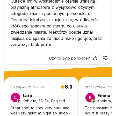
Outside Inn w Amsterdamie oferuje unikalną i
przyjazną atmosferę z wyjątkowo czystymi
udogodnieniami i pomocnym personelem.
Dogodna lokalizacja znajduje się w odległości
krótkiego spaceru od metra, co ułatwia
zwiedzanie miasta. Niektórzy goście uznali
miejsca do spania za nieco małe i gorące, oraz
zauważyli brak pralni.
Czy to było pomocne?
8.3
Przebywał w lip 2026
Przebywał w cze 2
Lara
Emma
L
E
Kobieta, 18-24, England
Kobieta, 
Great spot to stay very cute and
The constant mus
was very quiet at night so sleep
hours is crazy mak