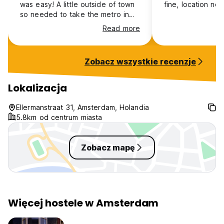
was easy! A little outside of town
fine, location not
so needed to take the metro in
which is fine for those who have
Read more
the money but for those on a tight
budget it is something to
consider! friendly staff. bathrooms
Zobacz wszystkie recenzje
were decent showers were fairly
clean and didnt smell
Lokalizacja
Ellermanstraat 31, Amsterdam, Holandia
5.8km od centrum miasta
Zobacz mapę
Więcej hostele w Amsterdam