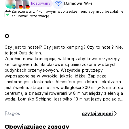
Darmowe WiFi
hostowany
Zarezerwuj z 4-dniowym wyprzedzeniem, aby móc bezpłatnie
anulować rezerwację.
O
Czy jest to hostel? Czy jest to kemping? Czy to hotel? Nie,
to jest Outside Inn.
Zupełnie nowa koncepcja, w której zabytkowe przyczepy
kempingowe i domki plażowe są umieszczone w starych
budynkach przemysłowych. Wszystkie przyczepy
wyposażone są w wysokiej jakości łóżka. Zaplecze
sanitarne jest doskonałe. Atmosfera jest dobra. Lokalizacja
jest świetna: stacja metra w odległości 300 m (w 8 minut do
centrum), a z naszymi rowerami w 8 minut między zielenią a
wodą. Lotnisko Schiphol jest tylko 13 minut jazdy pociągiem,
a dworzec kolejowy znajduje się zaledwie 700 metrów od
Outside Inn.
czytaj więcej
Zgłoś
Mamy 4 rodzaje zakwaterowania: Nowoczesne przyczepy
kempingowe Vintage i klasyczne przyczepy kempingowe
Obowiązujące zasady
Fantastic (z nieco krótszymi łóżkami, więc nie dla