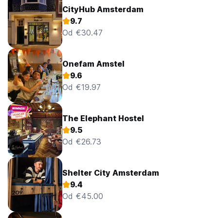
CityHub Amsterdam
9.7
Od €30.47
Onefam Amstel
9.6
Od €19.97
The Elephant Hostel
9.5
Od €26.73
Shelter City Amsterdam
9.4
Od €45.00