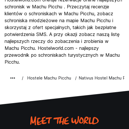
Kultura
9.2
schronisk w Machu Picchu . Przeczytaj recenzje
Imprezy
klientów o schroniskach w Machu Picchu, zobacz
6.5
schroniska młodzieżowe na mapie Machu Picchu i
Najlepsza wartość
7.0
skorzystaj z ofert specjalnych, takich jak bezpłatne
potwierdzenia SMS. A przy okazji zobacz naszą listę
najlepszych rzeczy do zobaczenia i zrobienia w
Machu Picchu. Hostelworld.com - najlepszy
przewodnik po schroniskach turystycznych w Machu
Picchu.
Hostele Machu Picchu
Nativus Hostel Machu Pi