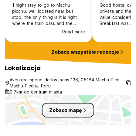
1 night stay to go to Machu
Good hostel over
picchu. well located near bus
private and the 
stop. the only thing is it is right
value considering
where the train pass and the
Breakfast was als
window is no soundproofing.
were fine, not par
Read more
but also not rude. I really liked 
rooftop area to ch
some time to kill.
Zobacz wszystkie recenzje
space to read/go
etc.
Lokalizacja
Avenida Imperio de los Incas 136, 05184 Machu Picc,
Machu Picchu, Peru
0.7km od centrum miasta
Zobacz mapę