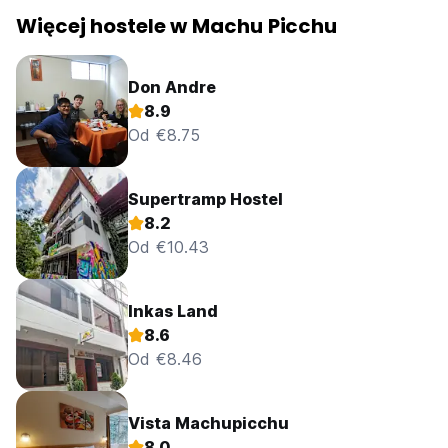
Więcej hostele w Machu Picchu
Don Andre
8.9
Od €8.75
Supertramp Hostel
8.2
Od €10.43
Inkas Land
8.6
Od €8.46
Vista Machupicchu
8.0