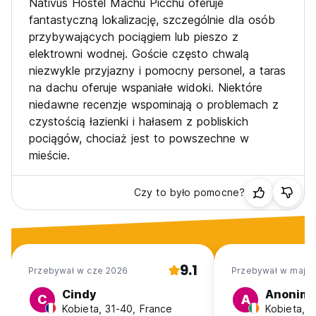
Nativus Hostel Machu Picchu oferuje
fantastyczną lokalizację, szczególnie dla osób
przybywających pociągiem lub pieszo z
elektrowni wodnej. Goście często chwalą
niezwykle przyjazny i pomocny personel, a taras
na dachu oferuje wspaniałe widoki. Niektóre
niedawne recenzje wspominają o problemach z
czystością łazienki i hałasem z pobliskich
pociągów, chociaż jest to powszechne w
mieście.
Czy to było pomocne?
9.1
Przebywał w cze 2026
Przebywał w maj 2
Cindy
Anonim
C
A
Kobieta, 31-40, France
Kobieta, 2