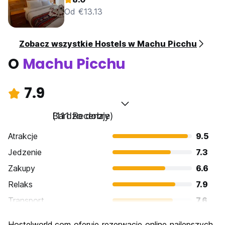
Od €13.13
Zobacz wszystkie Hostels w Machu Picchu
O
Machu Picchu
7.9
Bardzo dobry
(111 Recenzje)
Atrakcje
9.5
Jedzenie
7.3
Zakupy
6.6
Relaks
7.9
Transport
7.6
Zwiedzanie
9.5
Hostelworld.com oferuje rezerwacje online najlepszych