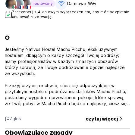
Darmowe WiFi
hostowany
Zarezerwuj z 4-dniowym wyprzedzeniem, aby móc bezpłatnie
anulować rezerwację.
O
Jesteśmy Nativus Hostel Machu Picchu, ekskluzywnym
hostelem, dbającym o każdy szczegół Twojej podróży;
mamy profesjonalistów w każdym z naszych obszarów,
którzy sprawią, że Twoje podróżowanie będzie najlepsze
ze wszystkich.
Przeżyj przyjemne chwile, ciesz się odpoczynkiem w
przytulnym hostelu u podnóża miasta Inków Machu Picchu;
posiadamy wygodne i przestronne pokoje, które sprawią,
że Twój pobyt w Machu Picchu będzie najlepszy; ciesz się
także naszymi przestrzeniami wspólnymi, spędzając miłe
chwile z przyjaciółmi i rodziną, nasz hostel posiada strefy
czytaj więcej
Zgłoś
rekreacyjne; młody hostel, który zapewni Ci to, co
najlepsze. Czekamy na Ciebie!
Obowiązujące zasady