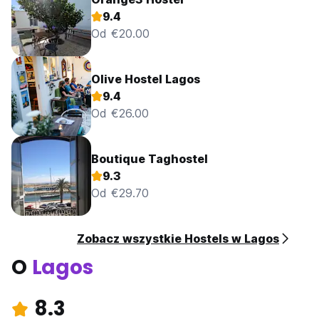
9.4
Od €20.00
Olive Hostel Lagos
9.4
Od €26.00
Boutique Taghostel
9.3
Od €29.70
Zobacz wszystkie Hostels w Lagos
O
Lagos
8.3