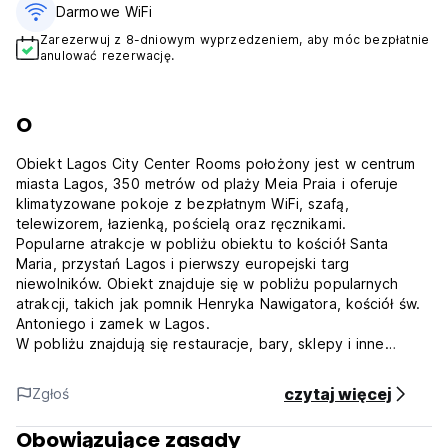
Darmowe WiFi
Zarezerwuj z 8-dniowym wyprzedzeniem, aby móc bezpłatnie
anulować rezerwację.
O
Obiekt Lagos City Center Rooms położony jest w centrum
miasta Lagos, 350 metrów od plaży Meia Praia i oferuje
klimatyzowane pokoje z bezpłatnym WiFi, szafą,
telewizorem, łazienką, pościelą oraz ręcznikami.
Popularne atrakcje w pobliżu obiektu to kościół Santa
Maria, przystań Lagos i pierwszy europejski targ
niewolników. Obiekt znajduje się w pobliżu popularnych
atrakcji, takich jak pomnik Henryka Nawigatora, kościół św.
Antoniego i zamek w Lagos.
W pobliżu znajdują się restauracje, bary, sklepy i inne
obiekty Lagos City Center Rooms, a także bardzo
popularna wśród młodych ludzi plaża Praia dos Estudantes.
czytaj więcej
Zgłoś
Zasady i warunki korzystania z obiektu Lagos City Center
Studios:
Obowiązujące zasady
Zasady anulowania rezerwacji: 7 dni przed przyjazdem. W