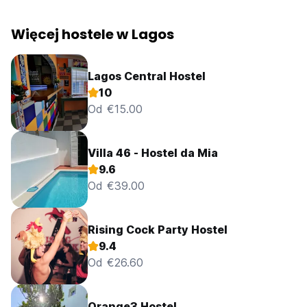
Więcej hostele w Lagos
Lagos Central Hostel
10
Od €15.00
Villa 46 - Hostel da Mia
9.6
Od €39.00
Rising Cock Party Hostel
9.4
Od €26.60
Orange3 Hostel