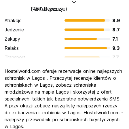
Fantastyczny
(457 Recenzje)
Atrakcje
8.9
Jedzenie
8.7
Zakupy
7.1
Relaks
9.3
Transport
7.7
Zwiedzanie
8.1
Hostelworld.com oferuje rezerwacje online najlepszych
Kultura
7.3
schronisk w Lagos . Przeczytaj recenzje klientów o
Imprezy
schroniskach w Lagos, zobacz schroniska
8.6
młodzieżowe na mapie Lagos i skorzystaj z ofert
Najlepsza wartość
8.6
specjalnych, takich jak bezpłatne potwierdzenia SMS.
A przy okazji zobacz naszą listę najlepszych rzeczy
do zobaczenia i zrobienia w Lagos. Hostelworld.com -
najlepszy przewodnik po schroniskach turystycznych
w Lagos.