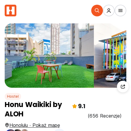
Hostel
Honu Waikiki by
9.1
ALOH
(656 Recenzje)
Honolulu · Pokaż mapę