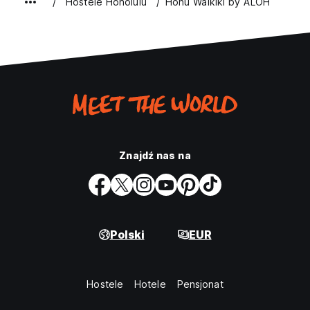
Hostele Honolulu
Honu Waikiki by ALOH
Znajdź nas na
Polski
EUR
Hostele
Hotele
Pensjonat