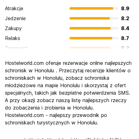
Atrakcje
8.9
Jedzenie
8.2
Zakupy
8.4
Relaks
8.7
Transport
8.2
Zwiedzanie
8.4
Hostelworld.com oferuje rezerwacje online najlepszych
Kultura
7.6
schronisk w Honolulu . Przeczytaj recenzje klientów o
Imprezy
schroniskach w Honolulu, zobacz schroniska
7.6
młodzieżowe na mapie Honolulu i skorzystaj z ofert
Najlepsza wartość
6.8
specjalnych, takich jak bezpłatne potwierdzenia SMS.
A przy okazji zobacz naszą listę najlepszych rzeczy
do zobaczenia i zrobienia w Honolulu.
Hostelworld.com - najlepszy przewodnik po
schroniskach turystycznych w Honolulu.