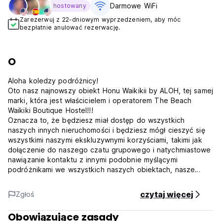
Darmowe WiFi
hostowany
Zarezerwuj z 22-dniowym wyprzedzeniem, aby móc
bezpłatnie anulować rezerwację.
O
Aloha koledzy podróżnicy!
Oto nasz najnowszy obiekt Honu Waikikii by ALOH, tej samej
marki, która jest właścicielem i operatorem The Beach
Waikiki Boutique Hostel!!!
Oznacza to, że będziesz miał dostęp do wszystkich
naszych innych nieruchomości i będziesz mógł cieszyć się
wszystkimi naszymi ekskluzywnymi korzyściami, takimi jak
dołączenie do naszego czatu grupowego i natychmiastowe
nawiązanie kontaktu z innymi podobnie myślącymi
podróżnikami we wszystkich naszych obiektach, nasze
wycieczki, Health Bar & Cafe z 30% zniżką i mnóstwem
innych korzyści, które zostaną wymienione w powitalnym e-
czytaj więcej
Zgłoś
mailu / SMS-ie!
***Wymagania dotyczące zameldowania***
Obowiązujące zasady
- Dowód tożsamości (paszport lub prawo jazdy)