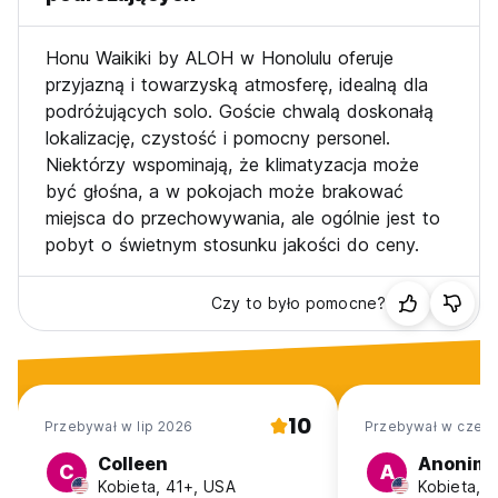
Deski do pływania i pływaki plażowe
Maty plażowe, parasole, piłki i krzesła
Honu Waikiki by ALOH w Honolulu oferuje
Bezpieczeństwo:
przyjazną i towarzyską atmosferę, idealną dla
Wiele inteligentnych zamków przy głównym wejściu i
podróżujących solo. Goście chwalą doskonałą
wejściu do jednostki, a następnie zamki na klucz, aby
dostać się do każdego pokoju indukcyjnego. Monitorowany
lokalizację, czystość i pomocny personel.
kamerami parking oraz zewnętrzne części wspólne i
Niektórzy wspominają, że klimatyzacja może
korytarze.
być głośna, a w pokojach może brakować
Kuchnie z własnym wyżywieniem
miejsca do przechowywania, ale ogólnie jest to
Nasza kuchnia dla gości ma wszystko, czego potrzebujesz,
pobyt o świetnym stosunku jakości do ceny.
aby ugotować smaczną ucztę! Otwarta od 7 rano do 10
wieczorem
Pralnia
Czy to było pomocne?
W hostelu dostępne są pralki na monety. 35-minutowy cykl
prania i 42-minutowy cykl suszenia, całkowity koszt prania i
suszenia wynosi 3,25 USD.
Parking:
Na miejscu dostępny jest monitorowany kamerą parking w
10
cenie 18 USD za noc.
Przebywał w lip 2026
Przebywał w cze 2
Godziny ciszy nocnej:
Colleen
Anonim
Utrzymujemy ciche godziny w hostelu od 22:00 każdej nocy
C
A
Kobieta, 41+, USA
Kobieta, 
z szacunku dla naszych sąsiadów i gości, którzy potrzebują