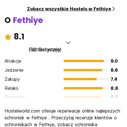
Zobacz wszystkie Hostels w Fethiye
O
Fethiye
8.1
Fantastyczny
(82 Recenzje)
Atrakcje
9.0
Jedzenie
8.6
Zakupy
7.4
Relaks
8.8
Transport
8.5
Zwiedzanie
8.1
Hostelworld.com oferuje rezerwacje online najlepszych
Kultura
7.5
schronisk w Fethiye . Przeczytaj recenzje klientów o
Imprezy
schroniskach w Fethiye, zobacz schroniska
7.1