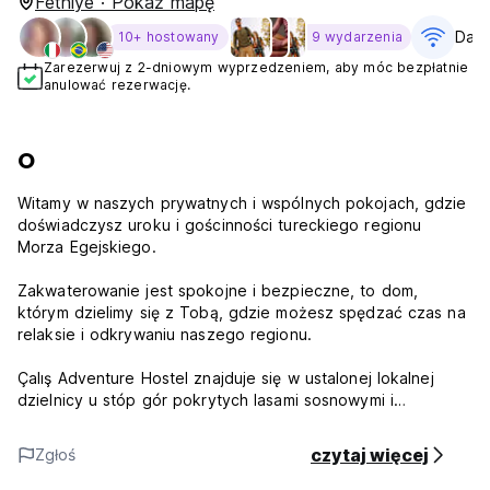
Fethiye · Pokaż mapę
Dar
10+ hostowany
9 wydarzenia
Zarezerwuj z 2-dniowym wyprzedzeniem, aby móc bezpłatnie
anulować rezerwację.
O
Witamy w naszych prywatnych i wspólnych pokojach, gdzie
doświadczysz uroku i gościnności tureckiego regionu
Morza Egejskiego.
Zakwaterowanie jest spokojne i bezpieczne, to dom,
którym dzielimy się z Tobą, gdzie możesz spędzać czas na
relaksie i odkrywaniu naszego regionu.
Çalış Adventure Hostel znajduje się w ustalonej lokalnej
dzielnicy u stóp gór pokrytych lasami sosnowymi i
cedrowymi. Wspaniałe widoki na Zatokę Fethiye są
oddalone o zaledwie kilka minut. Region Fethiye jest
czytaj więcej
Zgłoś
słusznie znany jako tureckie Morze Śródziemne lub
Turkusowe Wybrzeże Turcji.