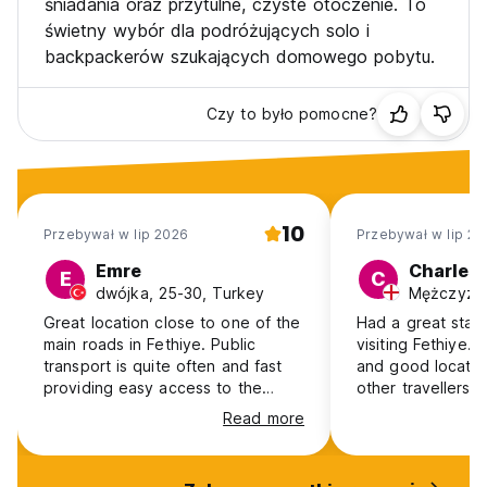
śniadania oraz przytulne, czyste otoczenie. To
świetny wybór dla podróżujących solo i
Podatki państwowe, lokalne i komunalne SĄ WLICZONE w
backpackerów szukających domowego pobytu.
cenę wyświetlaną na Hostelworld.
Akceptujemy TL, EURO, dolary amerykańskie.
Czy to było pomocne?
Recepcja czynna 24/7.
***Ważna uwaga: PROSIMY o poinformowanie nas o każdym
późnym lub wczesnym przyjeździe.
10
Przebywał w lip 2026
Przebywał w lip 20
Polityka anulowania: 1 dzień przed przyjazdem. W
Emre
Charles
przypadku późnego anulowania lub niepojawienia się,
E
C
dwójka, 25-30, Turkey
Mężczyzna
pierwsza noc rezerwacji zostanie pobrana w całości.
Great location close to one of the
Had a great stay
Usługa konsjerża
main roads in Fethiye. Public
visiting Fethiye. V
Oferujemy porady i sugestie dotyczące aktywności w
transport is quite often and fast
and good location
regionie bezpłatnie oraz możemy zorganizować wycieczki
providing easy access to the
other travellers 
po obniżonych cenach. Na wspólnej werandzie znajduje się
beach or the main bus station to
very friendly at
Read more
folder z pomysłami i informacjami od właściciela oraz innych
visit surrounding areas. Rooms
stay again!
zadowolonych podróżników.
were clean and Kubilay was
friendly and helpful. Would