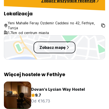
Zobacz wszystkie recenzje
Dla Twojej informacji: Dostępne w mieście w kilku
definitely stay here again if I’m in
lokalizacjach, łatwo dostępne samochodem, skuterem,
Fethiye! Very worth it!
minibusem „Dolmuş”, rowerem lub pieszo:
Lokalizacja
Kantory i bankomaty
Jedzenie & napoje = bary i restauracje
Yeni Mahalle Feray Ozdemir Caddesi no 42, Fethiye,
Supermarkety z szerokim wyborem żywności i przekąsek
Turcja
Łodzie i wiele innych sportów wodnych oraz atrakcji.
1.7km od centrum miasta
Zobacz mapę
Więcej hostele w Fethiye
Dovan's Lycian Way Hostel
9.7
Od €16.73