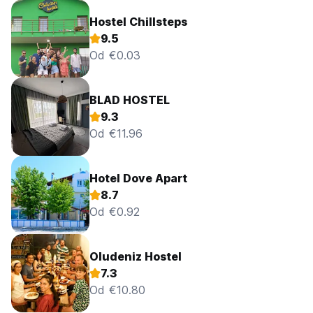
Hostel Chillsteps
9.5
Od €0.03
BLAD HOSTEL
9.3
Od €11.96
Hotel Dove Apart
8.7
Od €0.92
Oludeniz Hostel
7.3
Od €10.80