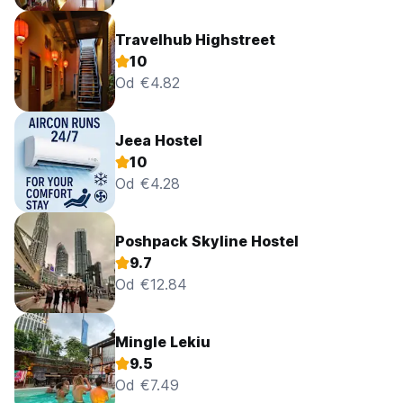
Travelhub Highstreet
10
Od €4.82
Jeea Hostel
10
Od €4.28
Poshpack Skyline Hostel
9.7
Od €12.84
Mingle Lekiu
9.5
Od €7.49