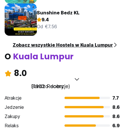
Sunshine Bedz KL
9.4
Od €7.56
Zobacz wszystkie Hostels w Kuala Lumpur
O
Kuala Lumpur
8.0
Bardzo dobry
(1163 Recenzje)
Atrakcje
7.7
Jedzenie
8.6
Zakupy
8.6
Relaks
6.9