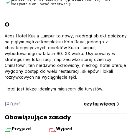
bezpłatnie anulować rezerwację.
O
Aces Hotel Kuala Lumpur to nowy, niedrogi obiekt położony
na piątym piętrze kompleksu Kota Raya, jednego z
charakterystycznych obiektów Kuala Lumpur,
wybudowanego w latach 60. XX wieku. Usytuowany w
strategicznej lokalizacji, naprzeciwko starej dzielnicy
Chinatown, ten niedawno odnowiony, niedrogi hotel oferuje
wygodny dostęp do wielu restauracji, sklepów i lokali
rozrywkowych na wyciągnięcie ręki.
Hotel jest także idealnym miejscem dla turystów
podróżujących z plecakiem, ponieważ różne środki
transportu publicznego znajdują się w odległości spaceru.
czytaj więcej
Zgłoś
Jeśli wolisz podróżować pociągiem, najbliższe stacje
kolejowe to Stacja MRT Pasar Seni, Stacja MRT Merdeka,
Obowiązujące zasady
Stacja LRT Plaza Rakyat i Stacja LRT Masjid Jamek.
Przyjazd
Wyjazd
W pobliżu znajdują się popularne dzielnice Chinatown, Pudu,