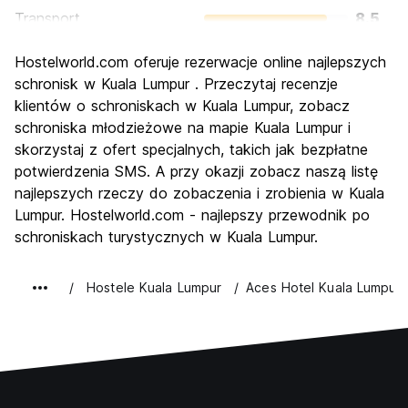
Transport
8.5
Zwiedzanie
7.9
Hostelworld.com oferuje rezerwacje online najlepszych
Kultura
8.0
schronisk w Kuala Lumpur . Przeczytaj recenzje
Imprezy
klientów o schroniskach w Kuala Lumpur, zobacz
7.4
schroniska młodzieżowe na mapie Kuala Lumpur i
Najlepsza wartość
8.1
skorzystaj z ofert specjalnych, takich jak bezpłatne
potwierdzenia SMS. A przy okazji zobacz naszą listę
najlepszych rzeczy do zobaczenia i zrobienia w Kuala
Lumpur. Hostelworld.com - najlepszy przewodnik po
schroniskach turystycznych w Kuala Lumpur.
Hostele Kuala Lumpur
Aces Hotel Kuala Lumpur