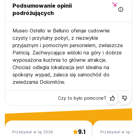
Podsumowanie opinii
do użytku, więc weź ze sobą własne jedzenie i napoje.
Należy pamiętać, że drzwi wejściowe hostelu zamykają się
podróżujących
tylko od zewnątrz, dlatego należy zawsze zabrać ze sobą
klucze.
Museo Ostello w Belluno oferuje cudownie
Nie możemy się doczekać Twojego pobytu! (Auto-
translated from original language)
czysty i przytulny pobyt, z niezwykle
przyjaznym i pomocnym personelem, zwłaszcza
Patricią. Zachwycające widoki na góry i dobrze
wyposażona kuchnia to główne atrakcje.
Chociaż odległa lokalizacja jest idealna na
spokojny wypad, zaleca się samochód do
zwiedzania Dolomitów.
Czy to było pomocne?
9.1
Przebywał w lip 2026
Przebywał w lip 20