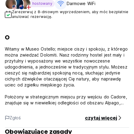
Darmowe WiFi
hostowany
Zarezerwuj z 8-dniowym wyprzedzeniem, aby móc bezpłatnie
anulować rezerwację.
O
Witamy w Museo Ostello; miejsce ciszy i spokoju, z którego
można zwiedzać Dolomiti. Nasz rodzinny hostel jest mały i
przytulny i wyposażony we wszystkie nowoczesne
udogodnienia, a jednocześnie w tradycyjnym stylu. Możesz
cieszyć się najbardziej spokojną nocą, słuchając jedynie
cichych dźwięków otaczającej Cię natury, aby naprawdę
uciec od zgiełku miejskiego życia.
Położony w strategicznym miejscu przy wejściu do Cadore,
znajduje się w niewielkiej odległości od obszaru Alpago,
tamy Vajont, Forno di Zoldo, Cortiny d'Ampezzo i wielu
innych atrakcji. Okolica jest idealna do uprawiania turystyki
czytaj więcej
Zgłoś
pieszej i rowerowej, a także do uprawiania wielu sportów
ekstremalnych, takich jak wspinaczka, spływy kajakowe i
Obowiązujące zasady
paralotniarstwo. Dla tych, którzy interesują się kulturą, w