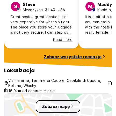
Steve
Maddy
S
M
Mężczyzna, 31-40, USA
Kobieta, 1
Great hostel, great location, just
It is a bit of a tr
very expensive for what you get .
you can easily or
The place you store your luggage
with the hosts if
is not very secure. I can step over
really terrible. Th
the railing
lovely because yo
Read more
the mountains, but
of a challenge to
solely relying on 
Zobacz wszystkie recenzje
The hosts are abs
cannot speak mor
and we had a fab
Lokalizacja
Via Termine, Termine di Cadore, Ospitale di Cadore,
Belluno, Włochy
18.9km od centrum miasta
Zobacz mapę