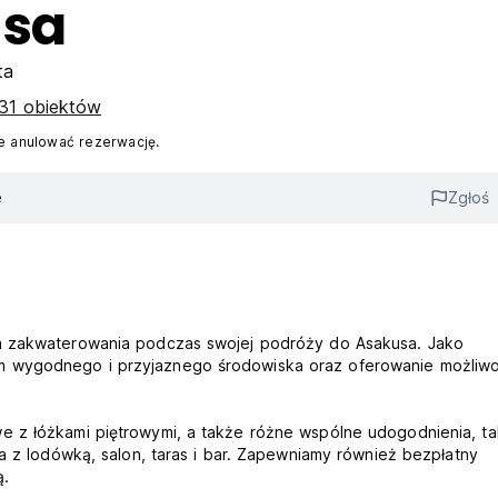
usa
ta
31 obiektów
 anulować rezerwację.
e
Zgłoś
ca zakwaterowania podczas swojej podróży do Asakusa. Jako
m wygodnego i przyjaznego środowiska oraz oferowanie możliwo
 z łóżkami piętrowymi, a także różne wspólne udogodnienia, tak
ia z lodówką, salon, taras i bar. Zapewniamy również bezpłatny
ą.