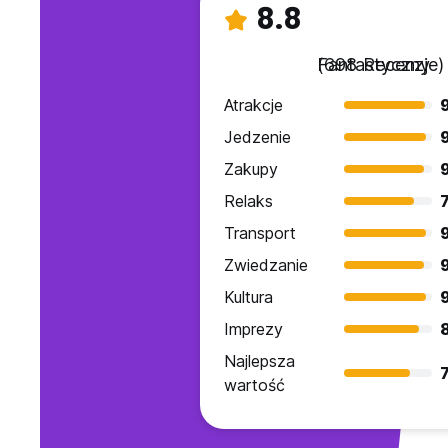
8.8
Fantastyczny
(698 Recenzje)
Atrakcje
Jedzenie
Zakupy
9
Relaks
7
Transport
Zwiedzanie
9
Kultura
Imprezy
Najlepsza
7
wartość