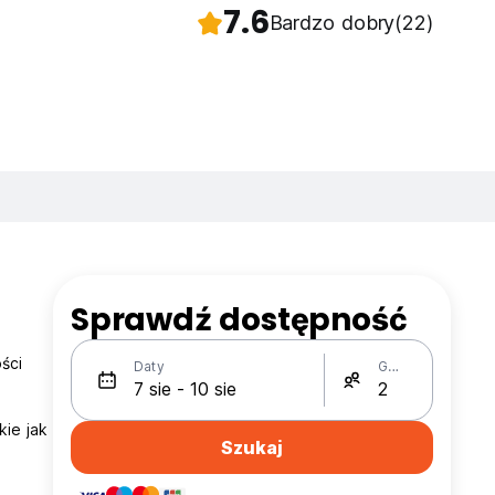
7.6
Bardzo dobry
(22)
Sprawdź dostępność
ści
Daty
Gości
ie jak
Szukaj