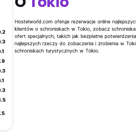
O
Tokio
Hostelworld.com oferuje rezerwacje online najlepszyc
klientów o schroniskach w Tokio, zobacz schroniska
9.2
ofert specjalnych, takich jak bezpłatne potwierdzeni
9.3
najlepszych rzeczy do zobaczenia i zrobienia w Tok
schroniskach turystycznych w Tokio.
.1
.9
9.3
.1
9.3
8.5
.5