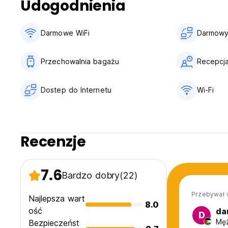
Udogodnienia
Darmowe WiFi
Darmowy 
Przechowalnia bagażu
Recepcj
Dostep do Internetu
Wi-Fi
Recenzje
7.6
Bardzo dobry
(22)
Przebywał 
Najlepsza wart
8.0
ość
da
D
Męż
Bezpieczeńst