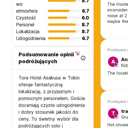
8.7
wo
The Hostel
inconsider
atmosfera
6.7
noise at 2
Czystość
6.0
maybe the 
Personel
8.7
guests..
Lokalizacja
8.7
Udogodnienia
6.7
Przebywał 
Podsumowanie opinii
An
podróżujących
A
Kob
The locati
Tora Hotel Asakusa w Tokio
oferuje fantastyczną
lokalizację, z przyjaznym i
pomocnym personelem. Goście
Przebywał 
doceniają czyste udogodnienia
tra
i dobry stosunek jakości do
T
Gru
ceny. To świetny wybór dla
Hot shower
podróżujących solo i