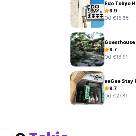
Edo Tokyo H
9.9
Od €15.85
Guesthouse 
9.7
Od €18.91
eeGee Stay
9.7
Od €27.81