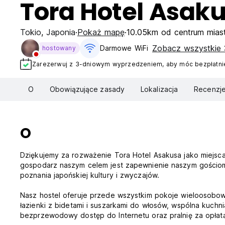
Tora Hotel Asak
Tokio
,
Japonia
Pokaż mapę
10.05km od centrum mias
Zobacz wszystkie 
Darmowe WiFi
hostowany
Zarezerwuj z 3-dniowym wyprzedzeniem, aby móc bezpłatnie
O
Obowiązujące zasady
Lokalizacja
Recenzj
O
Dziękujemy za rozważenie Tora Hotel Asakusa jako miejs
gospodarz naszym celem jest zapewnienie naszym gościo
poznania japońskiej kultury i zwyczajów.
Nasz hostel oferuje przede wszystkim pokoje wieloosobowe
łazienki z bidetami i suszarkami do włosów, wspólna kuchn
bezprzewodowy dostęp do Internetu oraz pralnię za opłat