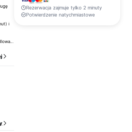
ługę
Rezerwacja zajmuje tylko 2 minuty
Potwierdzenie natychmiastowe
ut) i
ndlowa
ię od
j
sonel
y