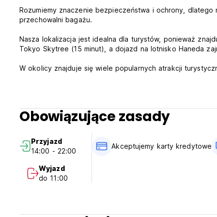
Rozumiemy znaczenie bezpieczeństwa i ochrony, dlatego n
przechowalni bagażu.
Nasza lokalizacja jest idealna dla turystów, ponieważ znajd
Tokyo Skytree (15 minut), a dojazd na lotnisko Haneda zajm
W okolicy znajduje się wiele popularnych atrakcji turystycz
Nakamise, a także różnorodne lokale gastronomiczne i skle
parku Ueno, targu Ameyoko, Akihabary i innych popularnyc
Mamy nadzieję, że nasz hostel może zapewnić cenne i p
Obowiązujące zasady
wrażeń kulturalnych w Japonii. Jeśli masz jakiekolwiek pyt
jest zawsze do Państwa dyspozycji. (Auto-translated from o
Przyjazd
Akceptujemy karty kredytowe
14:00 - 22:00
Wyjazd
do 11:00