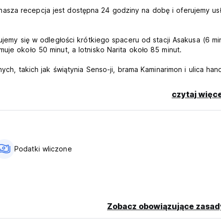
asza recepcja jest dostępna 24 godziny na dobę i oferujemy us
ujemy się w odległości krótkiego spaceru od stacji Asakusa (6 min
uje około 50 minut, a lotnisko Narita około 85 minut.
nych, takich jak świątynia Senso-ji, brama Kaminarimon i ulica ha
py z pamiątkami. Zaledwie kilka przystanków pociągiem dzieli C
h miejsc.
czytaj więce
rzyjemne doświadczenie podróżnikom poszukującym wyjątkowych
ania lub wątpliwości, nie wahaj się z nami skontaktować. Nasz per
riginal language)
Podatki wliczone
Zobacz obowiązujące zasad