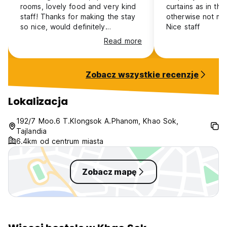
rooms, lovely food and very kind
curtains as in the
staff! Thanks for making the stay
otherwise not ma
so nice, would definitely
Nice staff
recommend for anyone staying in
Read more
Khao sok, also very affordable
price for such a nice place ☺️
Zobacz wszystkie recenzje
Lokalizacja
192/7 Moo.6 T.Klongsok A.Phanom, Khao Sok,
Tajlandia
6.4km od centrum miasta
Zobacz mapę