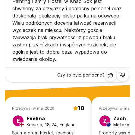
Painting Family Hostel w Khao Sok jest
chwalony za przyjazny i pomocny personel oraz
doskonałą lokalizację blisko parku narodowego.
Wielu podróżnych docenia łatwość rezerwacji
wycieczek na miejscu. Niektórzy goście
zauważają brak prywatności z powodu braku
zasłon przy łóżkach i wspólnych łazienek, ale
ogólnie jest to dobra baza wypadowa do
zwiedzania okolicy.
Czy to było pomocne?
10
Przebywał w maj 2026
Przebywał w mar 
Evelina
Zach
E
Z
Kobieta, 18-24, England
Such a great hostel, spacious
Property was cle