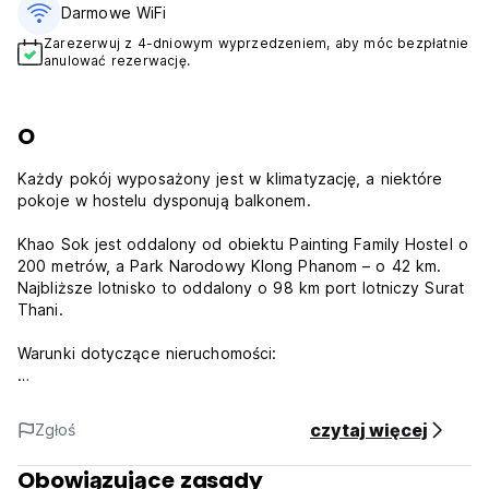
Darmowe WiFi
Zarezerwuj z 4-dniowym wyprzedzeniem, aby móc bezpłatnie
anulować rezerwację.
O
Każdy pokój wyposażony jest w klimatyzację, a niektóre
pokoje w hostelu dysponują balkonem.
Khao Sok jest oddalony od obiektu Painting Family Hostel o
200 metrów, a Park Narodowy Klong Phanom – o 42 km.
Najbliższe lotnisko to oddalony o 98 km port lotniczy Surat
Thani.
Warunki dotyczące nieruchomości:
1) Zameldowanie od godziny 12:00
2) Wymeldowanie przed godziną 11:00
czytaj więcej
Zgłoś
3) Godziny pracy recepcji: 07.30 - 21.00
Prosimy o informację, jeśli planują Państwo przyjazd do
Obowiązujące zasady
hostelu po godzinie 21:00.