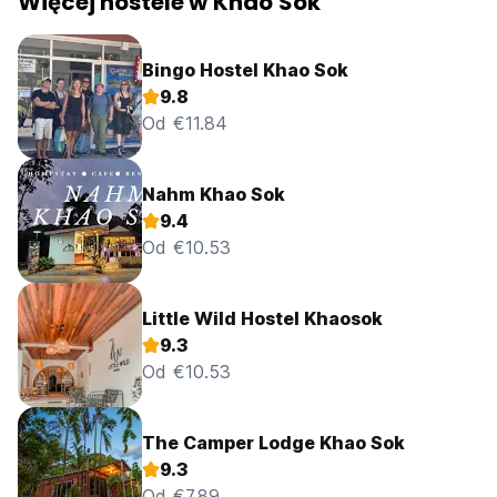
Więcej hostele w Khao Sok
Bingo Hostel Khao Sok
9.8
Od €11.84
Nahm Khao Sok
9.4
Od €10.53
Little Wild Hostel Khaosok
9.3
Od €10.53
The Camper Lodge Khao Sok
9.3
Od €7.89