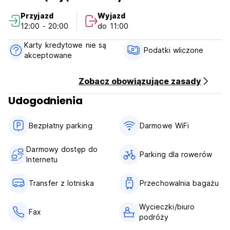
4) Płatność w dniu przyjazdu: Tylko gotówka
Przyjazd
Wyjazd
5) Anulacji lub zmiany należy dokonać na 3 dni przed
12:00 - 20:00
do 11:00
przyjazdem.
6) Śniadanie nie jest wliczone w cenę.
Karty kredytowe nie są
7) Zakaz palenia w pokoju, ale wydzielona część dla
Podatki wliczone
akceptowane
palących. (Auto-translated from original language)
Zobacz obowiązujące zasady
Udogodnienia
Bezpłatny parking
Darmowe WiFi
Darmowy dostęp do
Parking dla rowerów
Internetu
Transfer z lotniska
Przechowalnia bagażu
Wycieczki/biuro
Fax
podróży