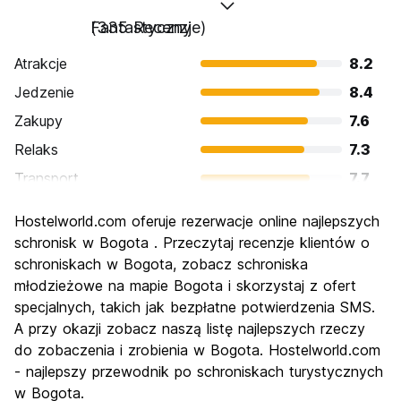
Fantastyczny
(335 Recenzje)
Atrakcje
8.2
Jedzenie
8.4
Zakupy
7.6
Relaks
7.3
Transport
7.7
Zwiedzanie
8.4
Hostelworld.com oferuje rezerwacje online najlepszych
Kultura
8.8
schronisk w Bogota . Przeczytaj recenzje klientów o
Imprezy
schroniskach w Bogota, zobacz schroniska
8.3
młodzieżowe na mapie Bogota i skorzystaj z ofert
Najlepsza wartość
8.2
specjalnych, takich jak bezpłatne potwierdzenia SMS.
A przy okazji zobacz naszą listę najlepszych rzeczy
do zobaczenia i zrobienia w Bogota. Hostelworld.com
- najlepszy przewodnik po schroniskach turystycznych
w Bogota.