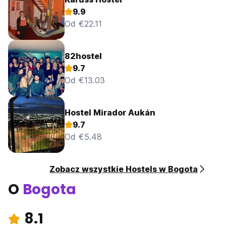
9.9
Od €22.11
82hostel
9.7
Od €13.03
Hostel Mirador Aukán
9.7
Od €5.48
Zobacz wszystkie Hostels w Bogota
O
Bogota
8.1