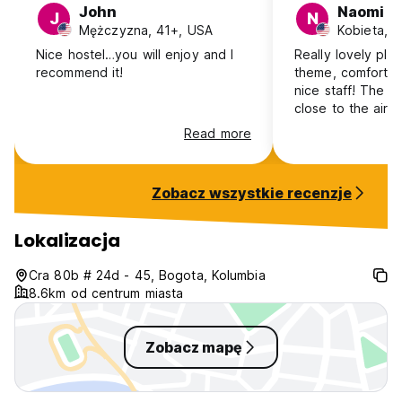
John
Naomi
J
N
Mężczyzna, 41+, USA
Kobieta, 
Nice hostel…you will enjoy and I
Really lovely plac
recommend it!
theme, comfortab
nice staff! The ar
close to the airp
safe walkable are
Read more
able to stay longe
Zobacz wszystkie recenzje
Lokalizacja
Cra 80b # 24d - 45, Bogota, Kolumbia
8.6km od centrum miasta
Zobacz mapę