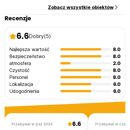
Zobacz wszystkie obiektów
Recenzje
6.6
Dobry
(5)
Najlepsza wartość
8.0
Bezpieczeństwo
8.0
atmosfera
2.0
Czystość
8.0
Personel
8.0
Lokalizacja
6.0
Udogodnienia
6.0
6.6
Przebywał w paź 2024
Przebywał w cze 2