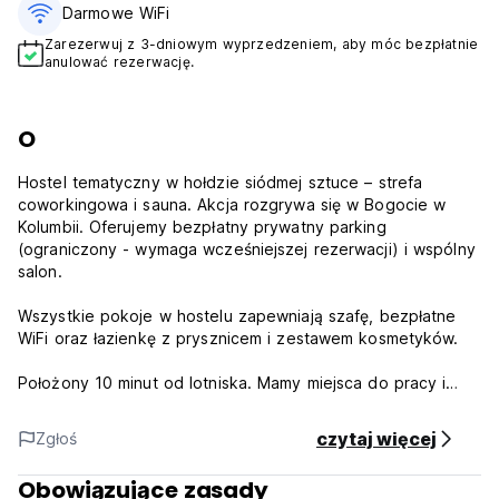
Darmowe WiFi
Zarezerwuj z 3-dniowym wyprzedzeniem, aby móc bezpłatnie
anulować rezerwację.
O
Hostel tematyczny w hołdzie siódmej sztuce – strefa
coworkingowa i sauna. Akcja rozgrywa się w Bogocie w
Kolumbii. Oferujemy bezpłatny prywatny parking
(ograniczony - wymaga wcześniejszej rezerwacji) i wspólny
salon.
Wszystkie pokoje w hostelu zapewniają szafę, bezpłatne
WiFi oraz łazienkę z prysznicem i zestawem kosmetyków.
Położony 10 minut od lotniska. Mamy miejsca do pracy i
miejsca do odpoczynku.
czytaj więcej
Zgłoś
Hostal Sep7imo Arte - Regulamin:
Obowiązujące zasady
Zasady anulowania rezerwacji: 2 dni przed przyjazdem. W