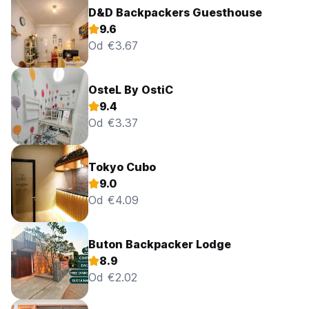
D&D Backpackers Guesthouse
9.6
Od €3.67
OsteL By OstiC
9.4
Od €3.37
Tokyo Cubo
9.0
Od €4.09
Buton Backpacker Lodge
8.9
Od €2.02