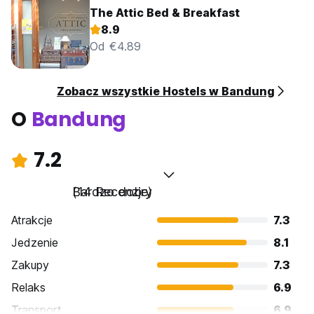
The Attic Bed & Breakfast
8.9
Od €4.89
Zobacz wszystkie Hostels w Bandung
O
Bandung
7.2
Bardzo dobry
(14 Recenzje)
Atrakcje
7.3
Jedzenie
8.1
Zakupy
7.3
Relaks
6.9
Transport
6.9