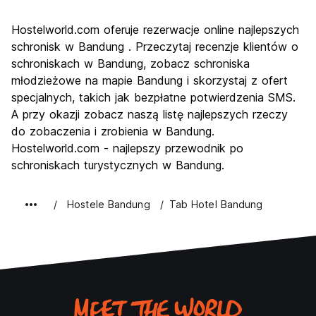
Zwiedzanie
7.3
Hostelworld.com oferuje rezerwacje online najlepszych
Kultura
7.4
schronisk w Bandung . Przeczytaj recenzje klientów o
Imprezy
schroniskach w Bandung, zobacz schroniska
5.9
młodzieżowe na mapie Bandung i skorzystaj z ofert
Najlepsza wartość
8.0
specjalnych, takich jak bezpłatne potwierdzenia SMS.
A przy okazji zobacz naszą listę najlepszych rzeczy
do zobaczenia i zrobienia w Bandung.
Hostelworld.com - najlepszy przewodnik po
schroniskach turystycznych w Bandung.
Hostele Bandung
Tab Hotel Bandung