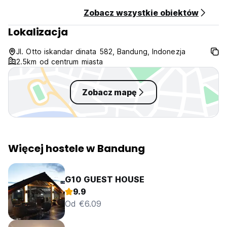
Zwierzęta nie są akceptowane.
Zobacz wszystkie obiektów
Akceptowane metody płatności
Lokalizacja
Wiza Maestro Mastercard
Gotówka
Jl. Otto iskandar dinata 582, Bandung, Indonezja
TABHotel Capsule Bandung akceptuje te karty i zastrzega
2.5km od centrum miasta
sobie prawo do tymczasowego wstrzymania kwoty przed
przyjazdem. (Auto-translated from original language)
Zobacz mapę
Więcej hostele w Bandung
G10 GUEST HOUSE
9.9
Od €6.09