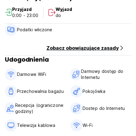
Przyjazd
Wyjazd
Parom szczególnie podoba się ta lokalizacja – przy
0:00 - 23:00
do
wyjeździe dwuosobowym ocenili ją na 9,3.
Zameldować się
Podatki wliczone
Od 14:00 do 17:00
Wymeldować się
Zobacz obowiązujące zasady
Do 12:00
Udogodnienia
Dzieci i łóżka
Darmowy dostęp do
Zasady dotyczące dzieci
Darmowe WiFi
Internetu
Dzieciom nie wolno.
Zasady dotyczące łóżek i dodatkowych łóżek
Przechowalnia bagażu
Pokojówka
W tym obiekcie nie są dostępne łóżeczka dziecięce ani
dodatkowe łóżka.
Recepcja (ograniczone
Dostep do Internetu
godziny)
Ograniczenie wiekowe
Minimalny wiek umożliwiający zameldowanie to 18 lat
Telewizja kablowa
Wi-Fi
Zwierzęta