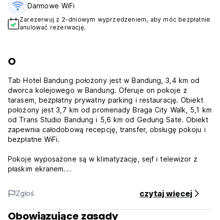
Darmowe WiFi
Zarezerwuj z 2-dniowym wyprzedzeniem, aby móc bezpłatnie
anulować rezerwację.
O
Tab Hotel Bandung położony jest w Bandung, 3,4 km od
dworca kolejowego w Bandung. Oferuje on pokoje z
tarasem, bezpłatny prywatny parking i restaurację. Obiekt
położony jest 3,7 km od promenady Braga City Walk, 5,1 km
od Trans Studio Bandung i 5,6 km od Gedung Sate. Obiekt
zapewnia całodobową recepcję, transfer, obsługę pokoju i
bezpłatne WiFi.
Pokoje wyposażone są w klimatyzację, sejf i telewizor z
płaskim ekranem.
Ścieżka Cihampelas oddalona jest od hotelu o 6,4 km, a
czytaj więcej
Zgłoś
Saung Angklung Udjo – o 8,5 km. Najbliższe lotnisko to
międzynarodowy port lotniczy Husein Sastranegara
Obowiązujące zasady
położony w odległości 5 km od TABHotel Capsule Bandung.