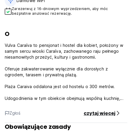
Darmowe WiFi
Zarezerwuj z 16-dniowym wyprzedzeniem, aby móc
bezpłatnie anulować rezerwację.
O
Vulva Caraíva to pensjonat i hostel dla kobiet, położony w
samym sercu wioski Caraíva, zachowanego raju pełnego
niesamowitych przeżyć, kultury i gastronomii.
Oferuje zakwaterowanie wyłącznie dla dorosłych z
ogrodem, tarasem i prywatną plażą.
Plaża Caraiva oddalona jest od hostelu o 300 metrów.
Udogodnienia w tym obiekcie obejmują wspólną kuchnię,
obsługę pokoju, a także bezpłatne WiFi na terenie całego
obiektu. Personel na miejscu może zorganizować transfer.
czytaj więcej
Zgłoś
Pokoje obejmują łazienkę z prysznicem, wybrane pokoje
Obowiązujące zasady
dysponują także balkonem, a z innych roztacza się widok