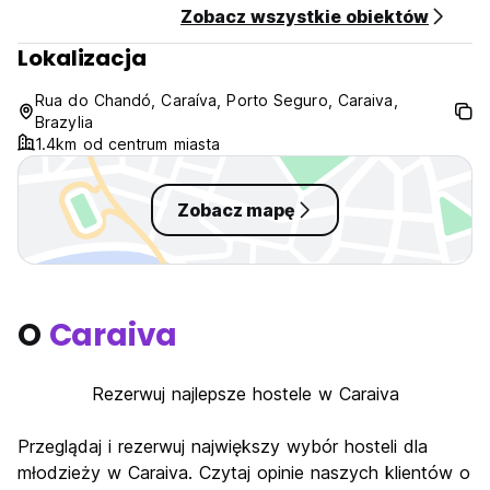
Zobacz wszystkie obiektów
(nieelastyczne, pobieramy opłatę w wysokości 30 BRL ZA
GODZINĘ, jeśli później niż o tej godzinie)
Lokalizacja
Rua do Chandó, Caraíva, Porto Seguro, Caraiva,
Płatność po przyjeździe gotówką, kartą kredytową,
Brazylia
debetową i PIX
1.4km od centrum miasta
Podatki wliczone w cenę
Śniadanie niedostępne
Zobacz mapę
Ogólny:
Recepcja: recepcja online ze szczegółami dotyczącymi
samodzielnego zameldowania (filmy orientacyjne) i odbiór
osobisty od 9:00 do 17:00.
Tylko kobiety.
O
Caraiva
(Auto-translated from original language)
Rezerwuj najlepsze hostele w Caraiva
Przeglądaj i rezerwuj największy wybór hosteli dla
młodzieży w Caraiva. Czytaj opinie naszych klientów o