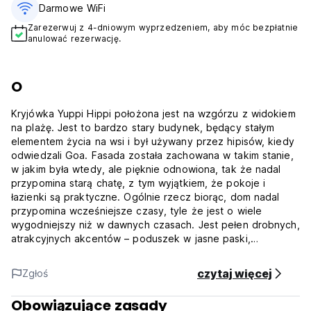
Darmowe WiFi
Zarezerwuj z 4-dniowym wyprzedzeniem, aby móc bezpłatnie
anulować rezerwację.
O
Kryjówka Yuppi Hippi położona jest na wzgórzu z widokiem
na plażę. Jest to bardzo stary budynek, będący stałym
elementem życia na wsi i był używany przez hipisów, kiedy
odwiedzali Goa. Fasada została zachowana w takim stanie,
w jakim była wtedy, ale pięknie odnowiona, tak że nadal
przypomina starą chatę, z tym wyjątkiem, że pokoje i
łazienki są praktyczne. Ogólnie rzecz biorąc, dom nadal
przypomina wcześniejsze czasy, tyle że jest o wiele
wygodniejszy niż w dawnych czasach. Jest pełen drobnych,
atrakcyjnych akcentów – poduszek w jasne paski,
kolorowych wnętrz i oprawionych w ramki zdjęć z dawnych
czasów hipisów. Na dużym dziedzińcu przed domem
czytaj więcej
Zgłoś
znajdują się wysokie palmy kokosowe, które kołyszą się w
ciągłej morskiej bryzie wiejącej prosto z Morza Arabskiego
Obowiązujące zasady
z przodu, dodając do spokojnego otoczenia wioski.