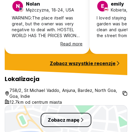
Nolan
emily
N
E
Mężczyzna, 18-24, USA
Kobieta, 
WARNING:The place itself was
I loved staying at
great, but the owner was very
garden was beaut
negative to deal with. HOSTEL
clean and quiet. I
WORLD HAS THE PRICES WRONG!
the street from Cu
They were unprepared for my
good access to 
Read more
arrival and claimed that it was
music, while hav
because of issues with hostel
base. The bed wa
world. They say hostel world is
At the time I sta
Zobacz wszystkie recenzje
underpricing them, and he
was the only gues
essentially said to pay an extra
so if you are loo
650 rupees or get out. He was
atmosphere, you 
Lokalizacja
understandably frustrated by the
your friends :) I would stay there
issue, but he let it out on me
again for the beau
758/2, St Michael Vaddo, Anjuna, Bardez, North Goa,
immaturely.
atmosphere!
Goa, Indie
12.7km od centrum miasta
Zobacz mapę