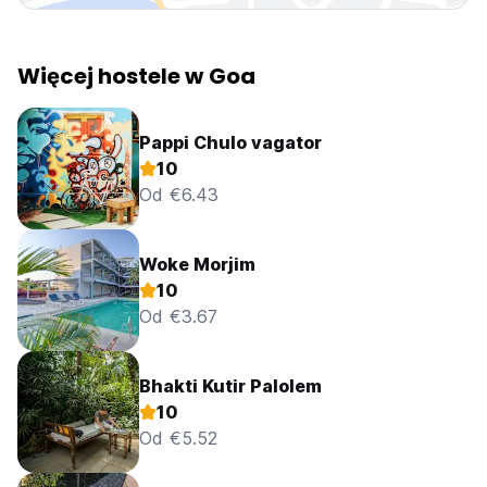
Więcej hostele w Goa
Pappi Chulo vagator
10
Od €6.43
Woke Morjim
10
Od €3.67
Bhakti Kutir Palolem
10
Od €5.52