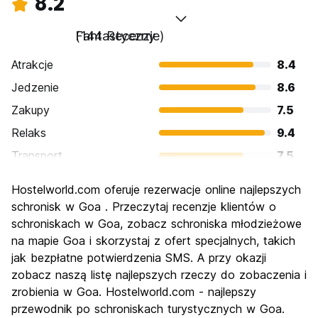
8.2
Fantastyczny
(144 Recenzje)
Atrakcje
8.4
Jedzenie
8.6
Zakupy
7.5
Relaks
9.4
Transport
7.5
Zwiedzanie
7.8
Hostelworld.com oferuje rezerwacje online najlepszych
Kultura
7.7
schronisk w Goa . Przeczytaj recenzje klientów o
Imprezy
schroniskach w Goa, zobacz schroniska młodzieżowe
8.7
na mapie Goa i skorzystaj z ofert specjalnych, takich
Najlepsza wartość
8.3
jak bezpłatne potwierdzenia SMS. A przy okazji
zobacz naszą listę najlepszych rzeczy do zobaczenia i
zrobienia w Goa. Hostelworld.com - najlepszy
przewodnik po schroniskach turystycznych w Goa.