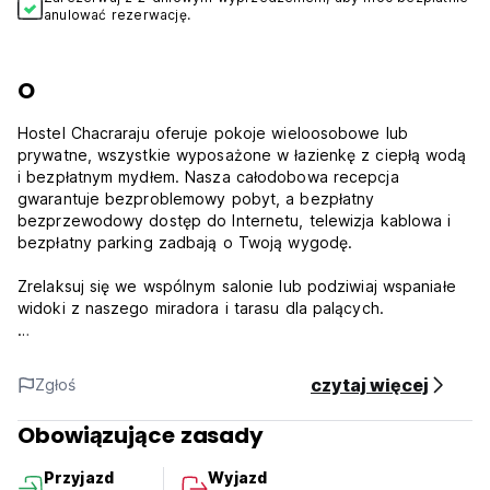
anulować rezerwację.
O
Hostel Chacraraju oferuje pokoje wieloosobowe lub
prywatne, wszystkie wyposażone w łazienkę z ciepłą wodą
i bezpłatnym mydłem. Nasza całodobowa recepcja
gwarantuje bezproblemowy pobyt, a bezpłatny
bezprzewodowy dostęp do Internetu, telewizja kablowa i
bezpłatny parking zadbają o Twoją wygodę.
Zrelaksuj się we wspólnym salonie lub podziwiaj wspaniałe
widoki z naszego miradora i tarasu dla palących.
Zwierzęta są mile widziane po wcześniejszej koordynacji.
czytaj więcej
Zgłoś
Hostel Chacraraju to nie tylko miejsce na nocleg; to Twoja
brama do piękna Huaraz.
Obowiązujące zasady
Zasady i warunki hostelu Chacraraju:
Przyjazd
Wyjazd