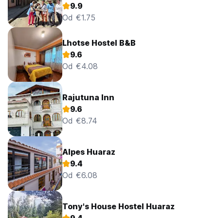
Huaraz
9.9
Od €1.75
Lhotse Hostel B&B
9.6
Od €4.08
Rajutuna Inn
9.6
Od €8.74
Alpes Huaraz
9.4
Od €6.08
Tony's House Hostel Huaraz