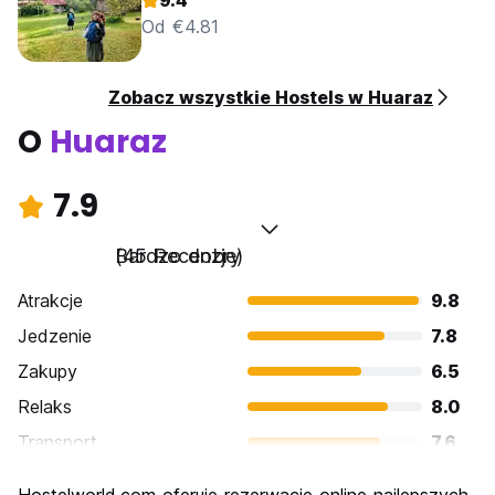
9.4
Od €4.81
Zobacz wszystkie Hostels w Huaraz
O
Huaraz
7.9
Bardzo dobry
(45 Recenzje)
Atrakcje
9.8
Jedzenie
7.8
Zakupy
6.5
Relaks
8.0
Transport
7.6
Zwiedzanie
8.8