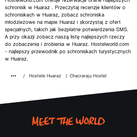
Hostelworld.com oferuje rezerwacje online najlepszych
Kultura
7.5
schronisk w Huaraz . Przeczytaj recenzje klientów o
Imprezy
schroniskach w Huaraz, zobacz schroniska
6.2
młodzieżowe na mapie Huaraz i skorzystaj z ofert
Najlepsza wartość
8.6
specjalnych, takich jak bezpłatne potwierdzenia SMS.
A przy okazji zobacz naszą listę najlepszych rzeczy
do zobaczenia i zrobienia w Huaraz. Hostelworld.com
- najlepszy przewodnik po schroniskach turystycznych
w Huaraz.
Hostele Huaraz
Chacraraju Hostel