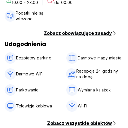
10:00 - 23:00
do 00:00
Zasady anulowania rezerwacji: 1 dzień przed przyjazdem. W
przypadku późniejszego anulowania rezerwacji lub
Podatki nie są
niedojazdu zostanie pobrana opłata za pierwszą noc
wliczone
pobytu.
Zameldowanie od 10:00
Zobacz obowiązujące zasady
Wymeldowanie przed godziną 11:00
Udogodnienia
Płatność po przyjeździe wyłącznie gotówką
Podatki nie są wliczone w cenę - 18% (tylko dla
Bezpłatny parking
Darmowe mapy miasta
obcokrajowców)
Śniadanie niedostępne
Recepcja 24 godziny
Darmowe WiFi
na dobę
Ogólny:
Całodobowa recepcja
Zwierzęta są akceptowane (po wcześniejszej koordynacji)
Parkowanie
Wymiana książek
(Auto-translated from original language)
Telewizja kablowa
Wi-Fi
Zobacz wszystkie obiektów