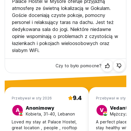
Palace Hostel w Mysore oferuje przyjazną
atmosferę ze świetną lokalizacją w Gokulam.
Goście doceniają czyste pokoje, pomocny
personel i relaksujący taras na dachu. Jest też
dedykowana sala do jogi. Niektóre niedawne
opinie wspominają o problemach z czystością w
łazienkach i pokojach wieloosobowych oraz
słabym WiFi.
Czy to było pomocne?
9.4
Przebywał w sty 2026
Przebywał w sty 2
Anonimowy
Vedant
A
V
Kobieta, 31-40, Lebanon
Mężczyzna
Loved my stay at Palace Hostel,
A perfect place 
great location , people , rooftop
stay healthy wit