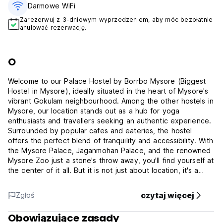
Darmowe WiFi
Zarezerwuj z 3-dniowym wyprzedzeniem, aby móc bezpłatnie
anulować rezerwację.
O
Welcome to our Palace Hostel by Borrbo Mysore (Biggest
Hostel in Mysore), ideally situated in the heart of Mysore's
vibrant Gokulam neighbourhood. Among the other hostels in
Mysore, our location stands out as a hub for yoga
enthusiasts and travellers seeking an authentic experience.
Surrounded by popular cafes and eateries, the hostel
offers the perfect blend of tranquility and accessibility. With
the Mysore Palace, Jaganmohan Palace, and the renowned
Mysore Zoo just a stone's throw away, you'll find yourself at
the center of it all. But it is not just about location, it's a
place where experiences come alive. We host an array of
events, from invigorating yoga lessons to inspiring art
czytaj więcej
Zgłoś
workshops, making it a great place to socialize and meet
people from around the world. When it comes to hostels in
Obowiązujące zasady
Mysore, we offer the perfect blend of community, culture,