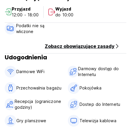
and convenience, ensuring your stay is truly unforgettable.
Przyjazd
Wyjazd
12:00 - 18:00
do 10:00
Podatki nie są
wliczone
Zobacz obowiązujące zasady
Udogodnienia
Darmowy dostęp do
Darmowe WiFi
Internetu
Przechowalnia bagażu
Pokojówka
Recepcja (ograniczone
Dostep do Internetu
godziny)
Gry planszowe
Telewizja kablowa