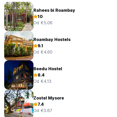
Rahees bi Roambay
10
Od €5.06
Roambay Hostels
9.1
Od €4.60
Beedu Hostel
8.4
Od €4.13
Zostel Mysore
7.4
Od €3.67