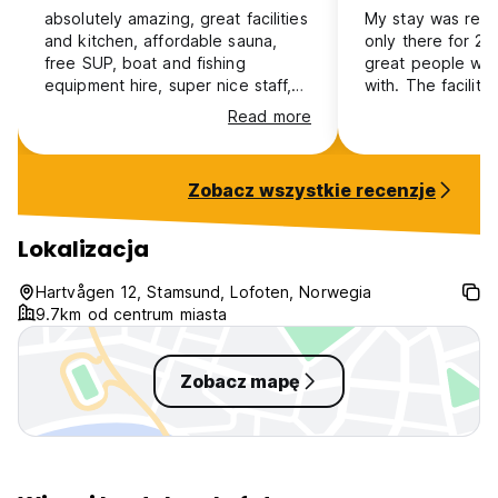
absolutely amazing, great facilities
My stay was reall
and kitchen, affordable sauna,
only there for 2 
free SUP, boat and fishing
great people who
equipment hire, super nice staff,
with. The facilities are quite simple
great vibe from other travellers.
and the location 
Read more
one of the best hotels in the
A car is required
Nordics for sure. made great
are very close a
friends! highly recommended!
straight into the 
Zobacz wszystkie recenzje
Lokalizacja
Hartvågen 12, Stamsund, Lofoten, Norwegia
9.7km od centrum miasta
Zobacz mapę