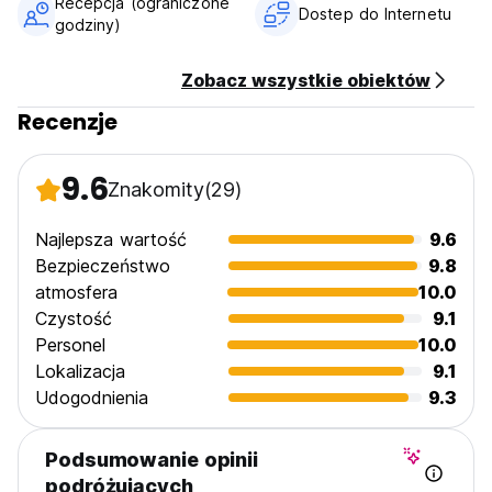
Recepcja (ograniczone
Taxes included
Dostep do Internetu
godziny)
Breakfast not available
General:
Zobacz wszystkie obiektów
Reception from 10.00 to 18.00
Recenzje
No special conditions
9.6
Znakomity
(29)
Najlepsza wartość
9.6
Bezpieczeństwo
9.8
atmosfera
10.0
Czystość
9.1
Personel
10.0
Lokalizacja
9.1
Udogodnienia
9.3
Podsumowanie opinii
podróżujących