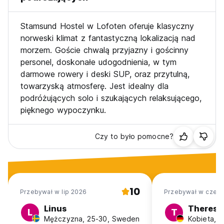
Stamsund Hostel w Lofoten oferuje klasyczny
norweski klimat z fantastyczną lokalizacją nad
morzem. Goście chwalą przyjazny i gościnny
personel, doskonałe udogodnienia, w tym
darmowe rowery i deski SUP, oraz przytulną,
towarzyską atmosferę. Jest idealny dla
podróżujących solo i szukających relaksującego,
pięknego wypoczynku.
Czy to było pomocne?
10
Przebywał w lip 2026
Przebywał w cze 2
Linus
Theresa
L
T
Mężczyzna, 25-30, Sweden
Kobieta, 