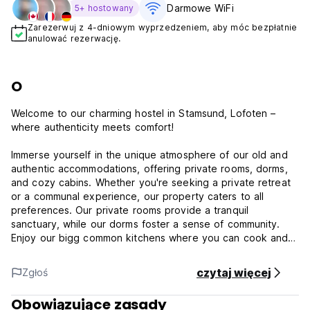
Darmowe WiFi
5+ hostowany
Zarezerwuj z 4-dniowym wyprzedzeniem, aby móc bezpłatnie
anulować rezerwację.
O
Welcome to our charming hostel in Stamsund, Lofoten –
where authenticity meets comfort!
Immerse yourself in the unique atmosphere of our old and
authentic accommodations, offering private rooms, dorms,
and cozy cabins. Whether you're seeking a private retreat
or a communal experience, our property caters to all
preferences. Our private rooms provide a tranquil
sanctuary, while our dorms foster a sense of community.
Enjoy our bigg common kitchens where you can cook and
socialize with other travelers from around the world.
czytaj więcej
Zgłoś
We are located right by the water and offer all our guests
free activites such as rowing boats, fishing gear, SUP-
Obowiązujące zasady
boards and bicycles. Other than than you can enjoy are