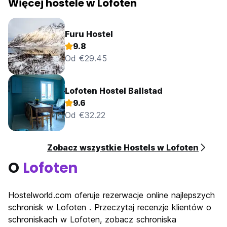
Więcej hostele w Lofoten
Furu Hostel
9.8
Od €29.45
Lofoten Hostel Ballstad
9.6
Od €32.22
Zobacz wszystkie Hostels w Lofoten
O
Lofoten
Hostelworld.com oferuje rezerwacje online najlepszych
schronisk w Lofoten . Przeczytaj recenzje klientów o
schroniskach w Lofoten, zobacz schroniska