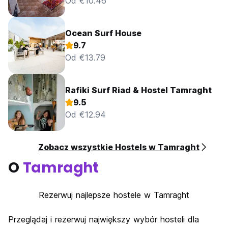
Od €10.46
Ocean Surf House
9.7
Od €13.79
Rafiki Surf Riad & Hostel Tamraght
9.5
Od €12.94
Zobacz wszystkie Hostels w Tamraght
O
Tamraght
Rezerwuj najlepsze hostele w Tamraght
Przeglądaj i rezerwuj największy wybór hosteli dla