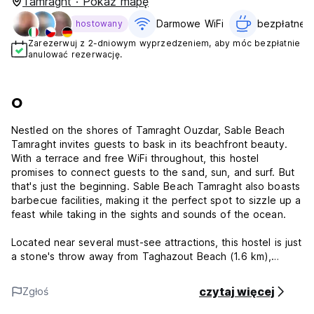
Tamraght · Pokaż mapę
Darmowe WiFi
bezpłatne ś
hostowany
Zarezerwuj z 2-dniowym wyprzedzeniem, aby móc bezpłatnie
anulować rezerwację.
O
Nestled on the shores of Tamraght Ouzdar, Sable Beach
Tamraght invites guests to bask in its beachfront beauty.
With a terrace and free WiFi throughout, this hostel
promises to connect guests to the sand, sun, and surf. But
that's just the beginning. Sable Beach Tamraght also boasts
barbecue facilities, making it the perfect spot to sizzle up a
feast while taking in the sights and sounds of the ocean.
Located near several must-see attractions, this hostel is just
a stone's throw away from Taghazout Beach (1.6 km),
Banana Point (1.6 km), and Imourane Beach (1.9 km). Guests
can cook up a storm in the shared kitchen or lounge in the
czytaj więcej
Zgłoś
shared lounge. Currency exchange services are also
available for added convenience.