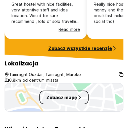
Great hostel with nice facilities,
Really nice hostel
very attentive staff and ideal
money and they 
location. Would for sure
breakfast included
recommend , lots of solo travellers
social tho)
too
Read more
Zobacz wszystkie recenzje
Lokalizacja
Tamraght Ouzdar, Tamraght, Maroko
0.8km od centrum miasta
Zobacz mapę