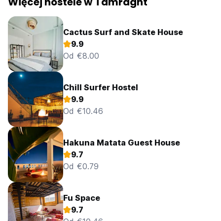
Więcej hostele w Tamraght
Cactus Surf and Skate House
9.9
Od €8.00
Chill Surfer Hostel
9.9
Od €10.46
Hakuna Matata Guest House
9.7
Od €0.79
Fu Space
9.7