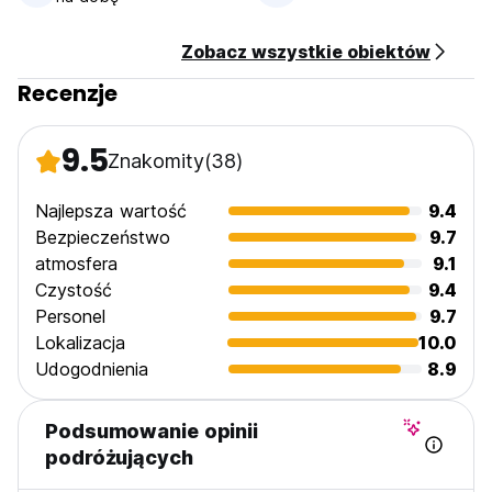
Check in from 14:00 to 24:00 .
Zobacz wszystkie obiektów
Check out at 11:00 .
Recenzje
Payment upon arrival by cash only.
General:
9.5
Znakomity
(38)
24 hour Reception.
Najlepsza wartość
9.4
Bezpieczeństwo
9.7
atmosfera
9.1
Czystość
9.4
Personel
9.7
Lokalizacja
10.0
Udogodnienia
8.9
Podsumowanie opinii
podróżujących