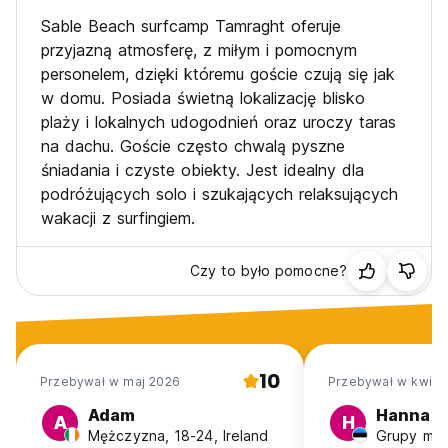
Sable Beach surfcamp Tamraght oferuje
przyjazną atmosferę, z miłym i pomocnym
personelem, dzięki któremu goście czują się jak
w domu. Posiada świetną lokalizację blisko
plaży i lokalnych udogodnień oraz uroczy taras
na dachu. Goście często chwalą pyszne
śniadania i czyste obiekty. Jest idealny dla
podróżujących solo i szukających relaksujących
wakacji z surfingiem.
Czy to było pomocne?
10
Przebywał w maj 2026
Przebywał w kwi 2
Adam
Hanna
A
H
Mężczyzna, 18-24, Ireland