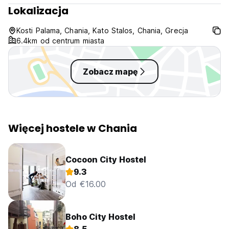
nie mogą przebywać zwierzęta. (Auto-translated from
Lokalizacja
original language)
Kosti Palama, Chania, Kato Stalos, Chania, Grecja
6.4km od centrum miasta
Zobacz mapę
Więcej hostele w Chania
Cocoon City Hostel
9.3
Od €16.00
Boho City Hostel