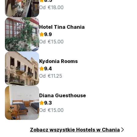
8.5
Od €18.00
Hotel Tina Chania
9.9
Od €15.00
Kydonia Rooms
9.4
Od €11.25
Diana Guesthouse
9.3
Od €15.00
Zobacz wszystkie Hostels w Chania