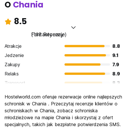
O
Chania
8.5
Fantastyczny
(118 Recenzje)
Atrakcje
8.8
Jedzenie
9.1
Zakupy
7.9
Relaks
8.9
Transport
8.3
Zwiedzanie
8.6
Hostelworld.com oferuje rezerwacje online najlepszych
Kultura
8.4
schronisk w Chania . Przeczytaj recenzje klientów o
Imprezy
schroniskach w Chania, zobacz schroniska
7.7
młodzieżowe na mapie Chania i skorzystaj z ofert
Najlepsza wartość
8.5
specjalnych, takich jak bezpłatne potwierdzenia SMS.