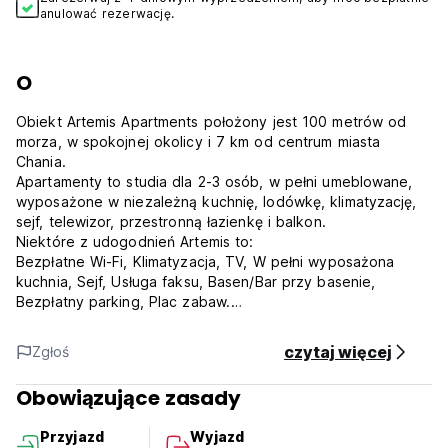
anulować rezerwację.
O
Obiekt Artemis Apartments położony jest 100 metrów od
morza, w spokojnej okolicy i 7 km od centrum miasta
Chania.
Apartamenty to studia dla 2-3 osób, w pełni umeblowane,
wyposażone w niezależną kuchnię, lodówkę, klimatyzację,
sejf, telewizor, przestronną łazienkę i balkon.
Niektóre z udogodnień Artemis to:
Bezpłatne Wi-Fi, Klimatyzacja, TV, W pełni wyposażona
kuchnia, Sejf, Usługa faksu, Basen/Bar przy basenie,
Bezpłatny parking, Plac zabaw.
Apartamenty sprzątane są codziennie, a pościel i ręczniki
zmieniane są 2 razy w tygodniu.
czytaj więcej
Zgłoś
Wynajem samochodów, motocykli, rowerów na życzenie,
informacje o transferze, wycieczkach, zabytkach.
Obowiązujące zasady
Co robić w Chanii i na zachodzie Krety:
Najważniejsze miejsce do odwiedzenia (jeśli lubisz
Przyjazd
Wyjazd
przyrodę, 6-godzinna wędrówka): Wąwóz Samaria (na