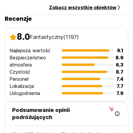
Brak blokady. (Auto-translated from original language)
Zobacz wszystkie obiektów
Recenzje
8.0
Fantastyczny
(1197)
Najlepsza wartość
9.1
Bezpieczeństwo
8.9
atmosfera
6.3
Czystość
8.7
Personel
7.4
Lokalizacja
7.7
Udogodnienia
7.9
Podsumowanie opinii
podróżujących