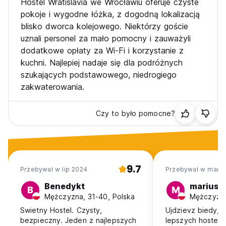
Hostel Wratislavia we Wrocławiu oferuje czyste
pokoje i wygodne łóżka, z dogodną lokalizacją
blisko dworca kolejowego. Niektórzy goście
uznali personel za mało pomocny i zauważyli
dodatkowe opłaty za Wi-Fi i korzystanie z
kuchni. Najlepiej nadaje się dla podróżnych
szukających podstawowego, niedrogiego
zakwaterowania.
Czy to było pomocne?
9.7
Przebywał w lip 2024
Przebywał w mar 
Benedykt
mariusz
B
M
Mężczyzna, 31-40, Polska
Mężczyzna
Swietny Hostel. Czysty,
Ujdzievz biedy, 
bezpieczny. Jeden z najlepszych
lepszych hostela