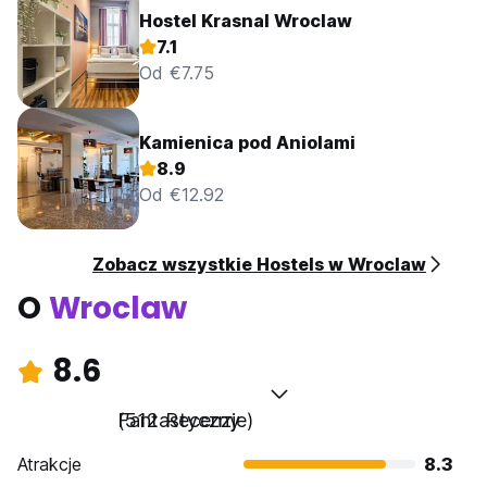
Hostel Krasnal Wroclaw
7.1
Od €7.75
Kamienica pod Aniolami
8.9
Od €12.92
Zobacz wszystkie Hostels w Wroclaw
O
Wroclaw
8.6
Fantastyczny
(512 Recenzje)
Atrakcje
8.3