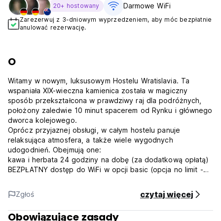
Darmowe WiFi
20+ hostowany
Zarezerwuj z 3-dniowym wyprzedzeniem, aby móc bezpłatnie
anulować rezerwację.
O
Witamy w nowym, luksusowym Hostelu Wratislavia. Ta
wspaniała XIX-wieczna kamienica została w magiczny
sposób przekształcona w prawdziwy raj dla podróżnych,
położony zaledwie 10 minut spacerem od Rynku i głównego
dworca kolejowego.
Oprócz przyjaznej obsługi, w całym hostelu panuje
relaksująca atmosfera, a także wiele wygodnych
udogodnień. Obejmują one:
kawa i herbata 24 godziny na dobę (za dodatkową opłatą)
BEZPŁATNY dostęp do WiFi w opcji basic (opcja no limit -
dodatkowa opłata)
Kuchnia dla gości (dodatkowa opłata)
czytaj więcej
Zgłoś
Przytulny wspólny pokój
24-godzinna recepcja, brak godziny policyjnej, brak
Obowiązujące zasady
blokady