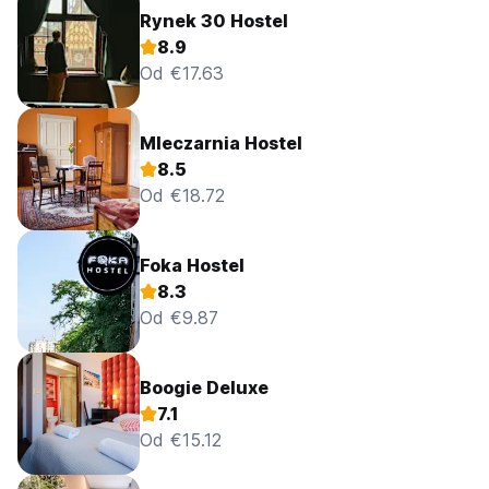
Rynek 30 Hostel
8.9
Od €17.63
Mleczarnia Hostel
8.5
Od €18.72
Foka Hostel
8.3
Od €9.87
Boogie Deluxe
7.1
Od €15.12