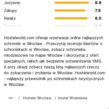
Jedzenie
8.9
Zakupy
7.9
Relaks
8.5
Transport
8.5
Zwiedzanie
8.7
Hostelworld.com oferuje rezerwacje online najlepszych
Kultura
8.9
schronisk w Wroclaw . Przeczytaj recenzje klientów o
Imprezy
schroniskach w Wroclaw, zobacz schroniska
8.3
młodzieżowe na mapie Wroclaw i skorzystaj z ofert
Najlepsza wartość
9.1
specjalnych, takich jak bezpłatne potwierdzenia SMS.
A przy okazji zobacz naszą listę najlepszych rzeczy
do zobaczenia i zrobienia w Wroclaw. Hostelworld.com
- najlepszy przewodnik po schroniskach turystycznych
w Wroclaw.
Hostele Wroclaw
Hostel Wratislavia