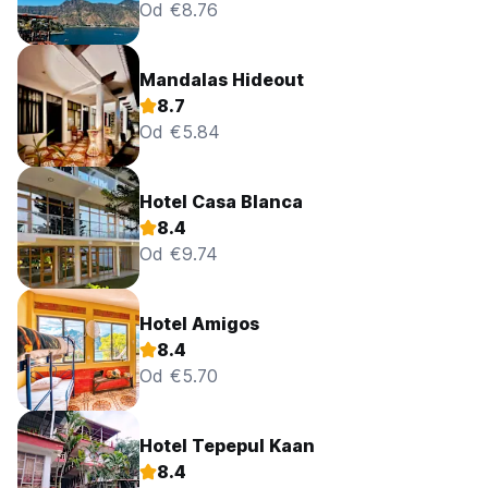
Od €8.76
Mandalas Hideout
8.7
Od €5.84
Hotel Casa Blanca
8.4
Od €9.74
Hotel Amigos
8.4
Od €5.70
Hotel Tepepul Kaan
8.4