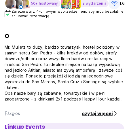
Dar
50+ hostowany
9 wydarzenia
Zarezerwuj z 4-dniowym wyprzedzeniem, aby móc bezpłatnie
anulować rezerwację.
O
Mr. Mullets to duży, bardzo towarzyski hostel położony w
samym sercu San Pedro - kilka kroków od doków, strefy
dowozu/odbioru oraz wszystkich barów i restauracji w
mieście! San Pedro to idealne miejsce na bazę wypadową
nad jezioro Atitlan, miasto ma żywą atmosferę i zawsze coś
się dzieje. Ponadto przejażdżki łodzią na jednodniowe
wycieczki do San Marcos, Santa Cruz i Santiago są szybkie
i łatwe.
Oba nasze bary są zabawne, towarzyskie i w pełni
zaopatrzone - z drinkami 2x1 podczas Happy Hour każdej
nocy od 16:00 do 18:00! Regularnie organizujemy również
zawody bilardowe, turnieje piwnego ponga i imprezy
czytaj więcej
Zgłoś
tematyczne - w Mr. Mullets nigdy nie ma nudnej nocy!
Akademiki Mr. Mullets są idealne dla podróżników! Mając do
Linkup Events
wyboru 4, 6 lub 8 łóżek w tej samej niskiej cenie, możesz