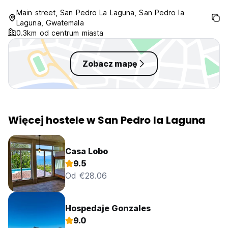
condition. It was noticeably dirty
Main street, San Pedro La Laguna, San Pedro la
when we checked in, and it was
Laguna, Gwatemala
clear that it hadn’t been cleaned
0.3km od centrum miasta
properly. To make matters worse,
we found a
Zobacz mapę
Więcej hostele w San Pedro la Laguna
Casa Lobo
9.5
Od €28.06
Hospedaje Gonzales
9.0