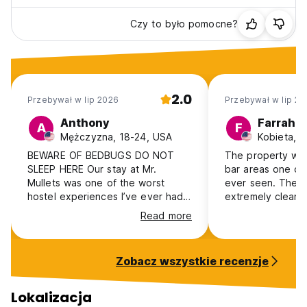
Czy to było pomocne?
2.0
Przebywał w lip 2026
Przebywał w lip 20
Anthony
Farrah
A
F
Mężczyzna, 18-24, USA
Kobieta, 
BEWARE OF BEDBUGS DO NOT
The property was
SLEEP HERE Our stay at Mr.
bar areas one of 
Mullets was one of the worst
ever seen. The k
hostel experiences I’ve ever had.
extremely clean, 
The staff came across as
went on every sin
Read more
unfriendly and unwelcoming from
the moment we arrived, making us
feel like an inconvenience rather
Zobacz wszystkie recenzje
than guests. Any questions or
concerns we had were met with
little interest or helpfulness. The
Lokalizacja
room itself was in unacceptable