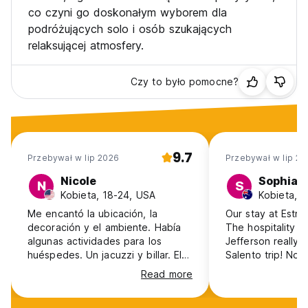
co czyni go doskonałym wyborem dla
podróżujących solo i osób szukających
relaksującej atmosfery.
Czy to było pomocne?
9.7
Przebywał w lip 2026
Przebywał w lip 20
Nicole
Sophia
N
S
Kobieta, 18-24, USA
Kobieta, 1
Me encantó la ubicación, la
Our stay at Estrel
decoración y el ambiente. Había
The hospitality b
algunas actividades para los
Jefferson really
huéspedes. Un jacuzzi y billar. El
Salento trip! Not only are the
personal es súper amable. Las
facilities lovely 
Read more
camas tienen cortinas. Lo único
go above and be
fue que un gallo me despertaba
the guest exper