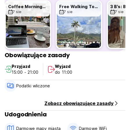
Coffee Mornings ☕
Free Walking Tour
7 sie
7 sie
7 sie
Obowiązujące zasady
Przyjazd
Wyjazd
15:00 - 21:00
do 11:00
Podatki wliczone
Zobacz obowiązujące zasady
Udogodnienia
Darmowe mapy miasta
Darmowe WiFi