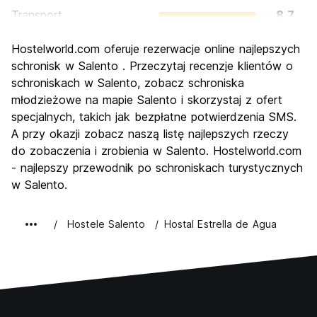
Transport
8.7
Zwiedzanie
8.8
Hostelworld.com oferuje rezerwacje online najlepszych
Kultura
8.4
schronisk w Salento . Przeczytaj recenzje klientów o
Imprezy
schroniskach w Salento, zobacz schroniska
6.2
młodzieżowe na mapie Salento i skorzystaj z ofert
Najlepsza wartość
9.2
specjalnych, takich jak bezpłatne potwierdzenia SMS.
A przy okazji zobacz naszą listę najlepszych rzeczy
do zobaczenia i zrobienia w Salento. Hostelworld.com
- najlepszy przewodnik po schroniskach turystycznych
w Salento.
Hostele Salento
Hostal Estrella de Agua