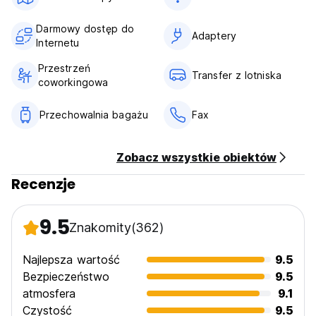
Darmowy dostęp do
Adaptery
Internetu
Przestrzeń
Transfer z lotniska
coworkingowa
Przechowalnia bagażu
Fax
Zobacz wszystkie obiektów
Recenzje
9.5
Znakomity
(362)
Najlepsza wartość
9.5
Bezpieczeństwo
9.5
atmosfera
9.1
Czystość
9.5