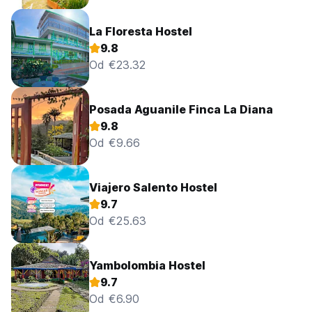
La Floresta Hostel
9.8
Od €23.32
Posada Aguanile Finca La Diana
9.8
Od €9.66
Viajero Salento Hostel
9.7
Od €25.63
Yambolombia Hostel
9.7
Od €6.90