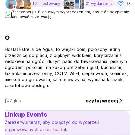
Dar
10+ hostowany
21 wydarzenia
Zarezerwuj z 8-dniowym wyprzedzeniem, aby móc bezpłatnie
anulować rezerwację.
O
Hostal Estrella de Agua, to wiejski dom, położony jedną
przecznicę od placu, z pięknym widokiem, korytarzami z
widokiem na ogród, dużym patio do biwakowania, pięknym
ogrodem, pokojami na każdą potrzebę i gust, kuchniami,
łazienkami przestronny, CCTV, WI FI, ciepła woda, kominek,
miejsce do grillowania, sala telewizyjna, wymiana książek,
całodobowa obsługa.
czytaj więcej
Zgłoś
Linkup Events
Zarezerwuj teraz, aby dołączyć do wydarzeń
organizowanych przez hostel.