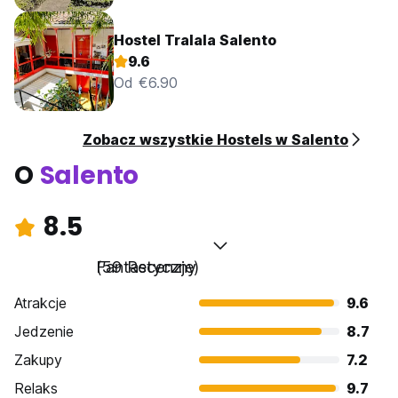
Hostel Tralala Salento
9.6
Od €6.90
Zobacz wszystkie Hostels w Salento
O
Salento
8.5
Fantastyczny
(59 Recenzje)
Atrakcje
9.6
Jedzenie
8.7
Zakupy
7.2
Relaks
9.7