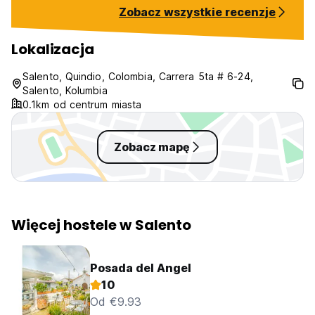
temprano, así que traigan tapones
the Colombia Cult
Zobacz wszystkie recenzje
para los oídos. Gracias❤️
recommend this 
visiting Salento!
Lokalizacja
Salento, Quindio, Colombia, Carrera 5ta # 6-24,
Salento, Kolumbia
0.1km od centrum miasta
Zobacz mapę
Więcej hostele w Salento
Posada del Angel
10
Od €9.93