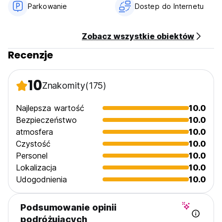
Parkowanie
Dostep do Internetu
Zobacz wszystkie obiektów
Recenzje
10
Znakomity
(175)
Najlepsza wartość
10.0
Bezpieczeństwo
10.0
atmosfera
10.0
Czystość
10.0
Personel
10.0
Lokalizacja
10.0
Udogodnienia
10.0
Podsumowanie opinii
podróżujących