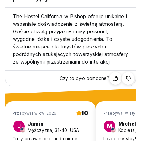
The Hostel California w Bishop oferuje unikalne i
wspaniałe doświadczenie z świetną atmosferą.
Goście chwalą przyjazny i miły personel,
wygodne łóżka i czyste udogodnienia. To
świetne miejsce dla turystów pieszych i
podróżnych szukających towarzyskiej atmosfery
ze wspólnymi przestrzeniami do interakcji.
Czy to było pomocne?
10
Przebywał w kwi 2026
Przebywał w sty 2
Jamin
Michelle
J
M
Mężczyzna, 31-40, USA
Kobieta, 
Truly an awesome and unique
Loved my stay! E