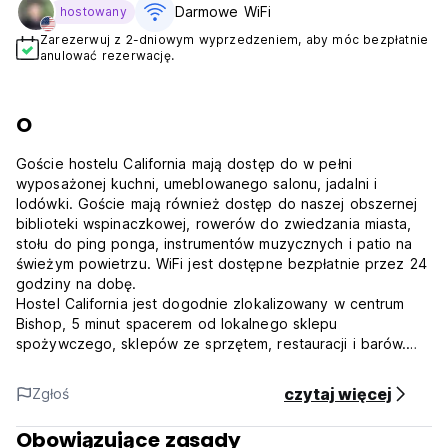
Darmowe WiFi
hostowany
Zarezerwuj z 2-dniowym wyprzedzeniem, aby móc bezpłatnie
anulować rezerwację.
O
Goście hostelu California mają dostęp do w pełni
wyposażonej kuchni, umeblowanego salonu, jadalni i
lodówki. Goście mają również dostęp do naszej obszernej
biblioteki wspinaczkowej, rowerów do zwiedzania miasta,
stołu do ping ponga, instrumentów muzycznych i patio na
świeżym powietrzu. WiFi jest dostępne bezpłatnie przez 24
godziny na dobę.
Hostel California jest dogodnie zlokalizowany w centrum
Bishop, 5 minut spacerem od lokalnego sklepu
spożywczego, sklepów ze sprzętem, restauracji i barów.
Znajdujemy się również 15-20 minut jazdy od kilku
światowej klasy miejsc turystycznych, wędkarskich i
czytaj więcej
Zgłoś
wspinaczkowych, w tym Buttermilks, Owens River Gorge i
Lake Sabrina, a także kilku punktów dostępu do Eastern
Obowiązujące zasady
Sierra.