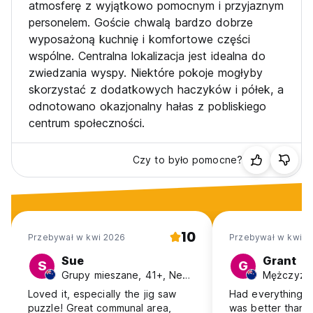
atmosferę z wyjątkowo pomocnym i przyjaznym
personelem. Goście chwalą bardzo dobrze
wyposażoną kuchnię i komfortowe części
wspólne. Centralna lokalizacja jest idealna do
zwiedzania wyspy. Niektóre pokoje mogłyby
skorzystać z dodatkowych haczyków i półek, a
odnotowano okazjonalny hałas z pobliskiego
centrum społeczności.
Czy to było pomocne?
10
Przebywał w kwi 2026
Przebywał w kwi 2
Sue
Grant
S
G
Grupy mieszane, 41+, New Zealand
Loved it, especially the jig saw
Had everything I 
puzzle! Great communal area,
was better than 