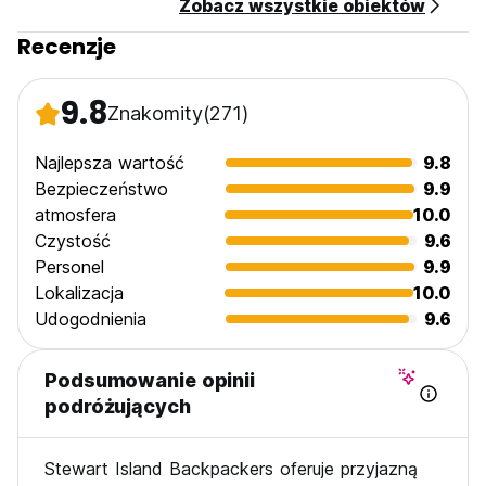
Zobacz wszystkie obiektów
Recenzje
9.8
Znakomity
(271)
Najlepsza wartość
9.8
Bezpieczeństwo
9.9
atmosfera
10.0
Czystość
9.6
Personel
9.9
Lokalizacja
10.0
Udogodnienia
9.6
Podsumowanie opinii
podróżujących
Stewart Island Backpackers oferuje przyjazną