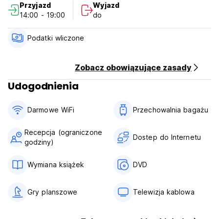
Przyjazd
Wyjazd
14:00 - 19:00
do
Podatki wliczone
Zobacz obowiązujące zasady
Udogodnienia
Darmowe WiFi
Przechowalnia bagażu
Recepcja (ograniczone
Dostep do Internetu
godziny)
Wymiana książek
DVD
Gry planszowe
Telewizja kablowa