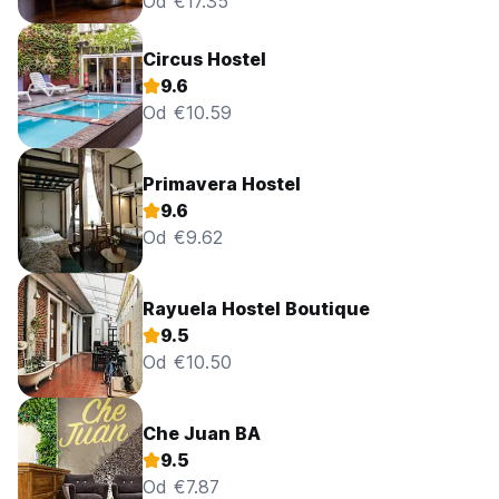
Od €17.35
Circus Hostel
9.6
Od €10.59
Primavera Hostel
9.6
Od €9.62
Rayuela Hostel Boutique
9.5
Od €10.50
Che Juan BA
9.5
Od €7.87