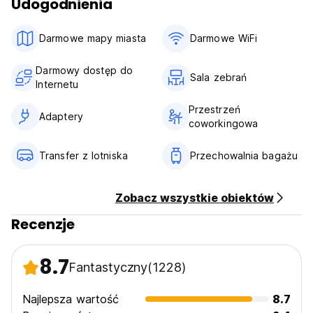
Udogodnienia
Zasady oraz warunki Voyage Recoleta Hostelu
Zameldowanie o godzinie 14
Darmowe mapy miasta
Darmowe WiFi
Wymeldowanie o godzinie 11
Darmowy dostęp do
Płatność z góry gotówką
Sala zebrań
Internetu
Wszystkie dodatkowe opłaty uwzględnione
Odstąpienie od rezerwacji 72 godziny przed przyjazdem
Przestrzeń
Adaptery
Śniadanie nie jest wliczone
coworkingowa
Ogólne informacje.
Transfer z lotniska
Przechowalnia bagażu
Brak “godziny policyjnej”.
Zobacz wszystkie obiektów
Recenzje
8.7
Fantastyczny
(1228)
Najlepsza wartość
8.7