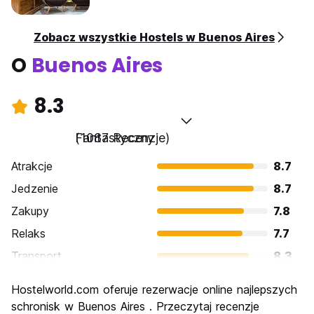
Zobacz wszystkie Hostels w Buenos Aires
O
Buenos Aires
8.3
Fantastyczny
(1087 Recenzje)
Atrakcje
8.7
Jedzenie
8.7
Zakupy
7.8
Relaks
7.7
Transport
8.3
Zwiedzanie
8.7
Hostelworld.com oferuje rezerwacje online najlepszych
Kultura
9.0
schronisk w Buenos Aires . Przeczytaj recenzje