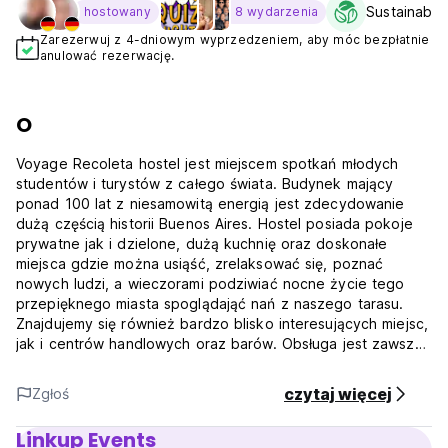
Sustainabili
hostowany
8 wydarzenia
Zarezerwuj z 4-dniowym wyprzedzeniem, aby móc bezpłatnie
anulować rezerwację.
O
Voyage Recoleta hostel jest miejscem spotkań młodych
studentów i turystów z całego świata. Budynek mający
ponad 100 lat z niesamowitą energią jest zdecydowanie
dużą częścią historii Buenos Aires. Hostel posiada pokoje
prywatne jak i dzielone, dużą kuchnię oraz doskonałe
miejsca gdzie można usiąść, zrelaksować się, poznać
nowych ludzi, a wieczorami podziwiać nocne życie tego
przepięknego miasta spoglądająć nań z naszego tarasu.
Znajdujemy się również bardzo blisko interesujących miejsc,
jak i centrów handlowych oraz barów. Obsługa jest zawsze
niezwykle pozytywna i gotowa służyć pomocą wedle
Państwa potrzeb!
czytaj więcej
Zgłoś
Voyage Recoleta Hostel jest doskonałym miejscem aby
Linkup Events
rozpocząć zwiedzanie. Znajdujemy się w bardzo