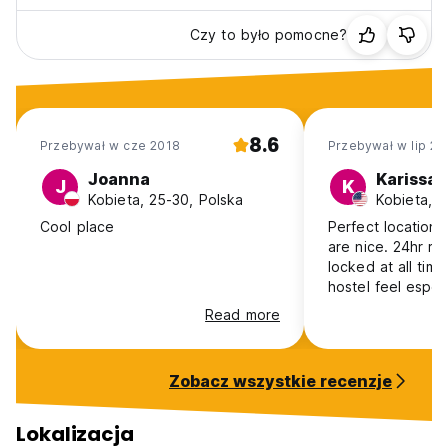
Czy to było pomocne?
8.6
Przebywał w cze 2018
Przebywał w lip 20
Joanna
Karissa
J
K
Kobieta, 25-30, Polska
Kobieta, 
Cool place
Perfect location
are nice. 24hr re
locked at all tim
hostel feel espec
beds are also su
Read more
The only parts I d
pleasant were th
bathroom/shower
Zobacz wszystkie recenzje
the kitchen (mol
and nothing to d
with in the kitche
Lokalizacja
dirty), but nothin