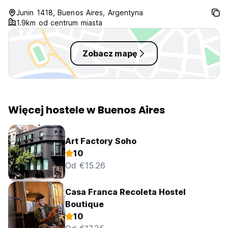
overlooked during
Junin 1418, Buenos Aires, Argentyna
the price.
1.9km od centrum miasta
Zobacz mapę
Więcej hostele w Buenos Aires
Art Factory Soho
10
Od €15.26
Casa Franca Recoleta Hostel
Boutique
10