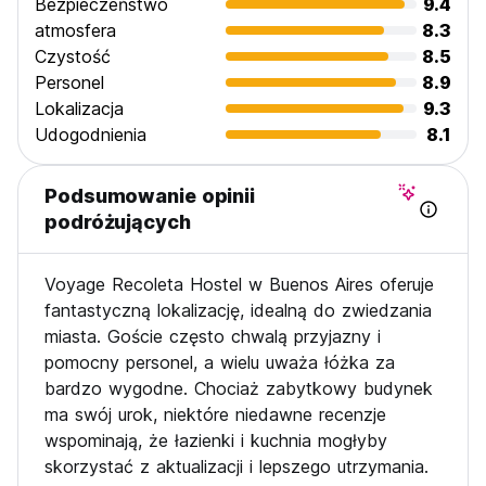
Bezpieczeństwo
9.4
atmosfera
8.3
Czystość
8.5
Personel
8.9
Lokalizacja
9.3
Udogodnienia
8.1
Podsumowanie opinii
podróżujących
Voyage Recoleta Hostel w Buenos Aires oferuje
fantastyczną lokalizację, idealną do zwiedzania
miasta. Goście często chwalą przyjazny i
pomocny personel, a wielu uważa łóżka za
bardzo wygodne. Chociaż zabytkowy budynek
ma swój urok, niektóre niedawne recenzje
wspominają, że łazienki i kuchnia mogłyby
skorzystać z aktualizacji i lepszego utrzymania.