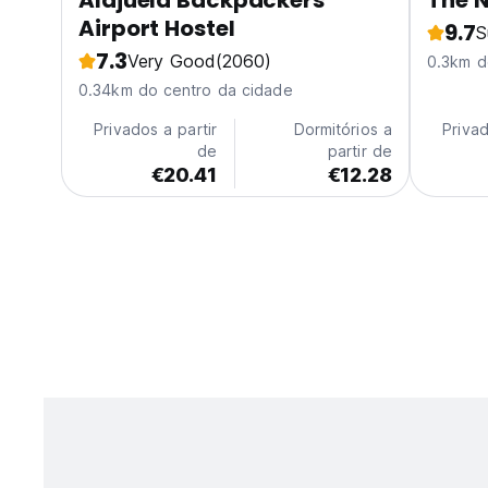
Alajuela Backpackers
The 
Airport Hostel
9.7
S
7.3
Very Good
(2060)
0.3km d
0.34km do centro da cidade
Privados a partir
Dormitórios a
Privad
de
partir de
€20.41
€12.28