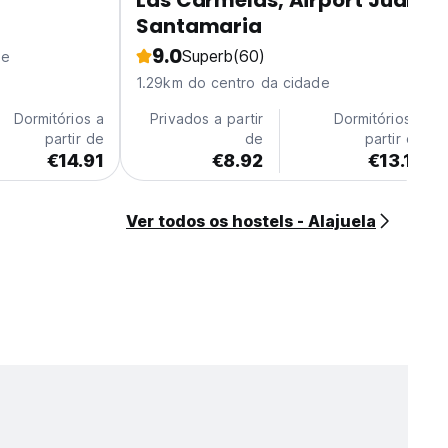
Las Carmelas, Airport Juan
Santamaria
9.0
Superb
(60)
de
1.29km do centro da cidade
Dormitórios a
Privados a partir
Dormitórios a
partir de
de
partir de
€14.91
€8.92
€13.15
Ver todos os hostels - Alajuela