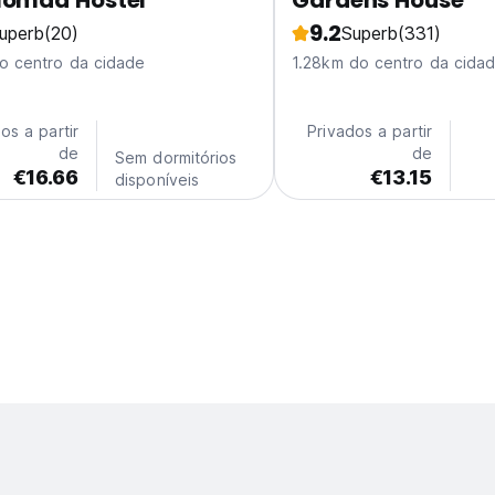
Nomad Hostel
Gardens House
9.2
uperb
(20)
Superb
(331)
o centro da cidade
1.28km do centro da cida
os a partir
Privados a partir
de
de
Sem dormitórios
€16.66
€13.15
disponíveis