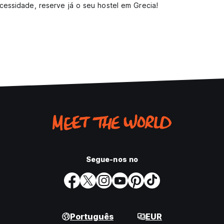
cessidade, reserve já o seu hostel em Grecia!
Segue-nos no
Português
EUR