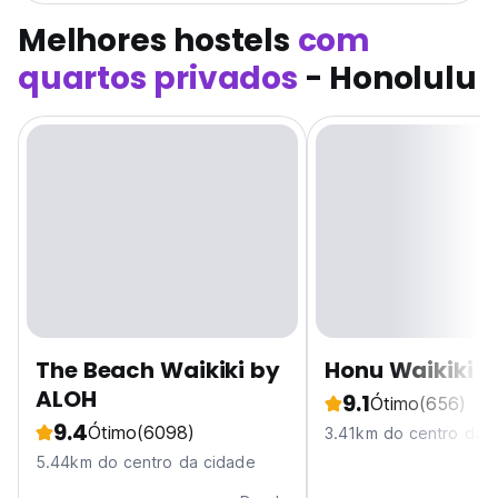
Melhores hostels
com
quartos privados
- Honolulu
The Beach Waikiki by
Honu Waikiki 
ALOH
9.1
Ótimo
(656)
9.4
Ótimo
(6098)
3.41km do centro da 
5.44km do centro da cidade