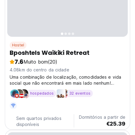
Hostel
Bposhtels Waikiki Retreat
7.6
Muito bom
(20)
4.08km do centro da cidade
Uma combinação de localização, comodidades e vida
social que não encontrará em mais lado nenhum!
Bposhtels Waikiki Honolulu Oahu est. Nov 2025. Do
hospedados
32 eventos
nosso hostel em Waikiki, Havai, estamos apenas a 5
minutos a pé da praia de Waikiki e apenas a 40
minutos de...
Dormitórios a partir de
Sem quartos privados
€25.39
disponíveis