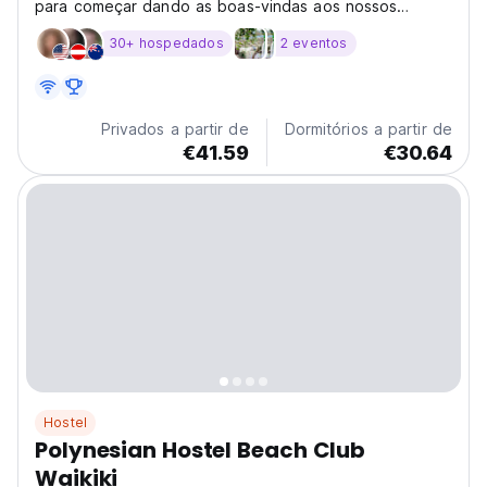
para começar dando as boas-vindas aos nossos
queridos hóspedes de volta ao nosso oásis especial
30+ hospedados
2 eventos
na ilha de Oahu.
Privados a partir de
Dormitórios a partir de
€41.59
€30.64
Hostel
Polynesian Hostel Beach Club
Waikiki