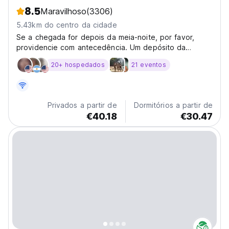
8.5
Maravilhoso
(3306)
5.43km do centro da cidade
Se a chegada for depois da meia-noite, por favor,
providencie com antecedência. Um depósito da
primeira noite de estadia será exigido no momento da
20+ hospedados
21 eventos
reserva. Isto é para além do depósito de 15% pago ao
Hostelworld no momento da reserva. Waikiki Beach,
Oahu...
Privados a partir de
Dormitórios a partir de
€40.18
€30.47