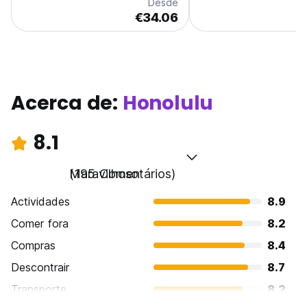
Desde
€34.06
Acerca de:
Honolulu
8.1
Maravilhoso
(195 Comentários)
Actividades
8.9
Comer fora
8.2
Compras
8.4
Descontrair
8.7
Transporte
8.2