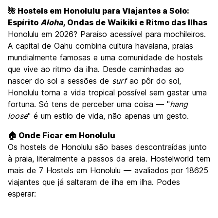
Visitas turísticas
8.4
🌺 Hostels em Honolulu para Viajantes a Solo:
Cultura
7.6
Espírito
Aloha
, Ondas de Waikiki e Ritmo das Ilhas
Festas / vida noturna
Honolulu em 2026? Paraíso acessível para mochileiros.
7.6
A capital de Oahu combina cultura havaiana, praias
Custo-beneficio
6.8
mundialmente famosas e uma comunidade de hostels
que vive ao ritmo da ilha. Desde caminhadas ao
nascer do sol a sessões de
surf
ao pôr do sol,
Honolulu torna a vida tropical possível sem gastar uma
fortuna. Só tens de perceber uma coisa — "
hang
loose
" é um estilo de vida, não apenas um gesto.
🏠 Onde Ficar em Honolulu
Os hostels de Honolulu são bases descontraídas junto
à praia, literalmente a passos da areia. Hostelworld tem
mais de 7 Hostels em Honolulu — avaliados por 18625
viajantes que já saltaram de ilha em ilha. Podes
esperar: