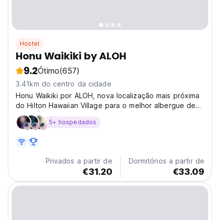
Hostel
Honu Waikiki by ALOH
9.2
Ótimo
(657)
3.41km do centro da cidade
Honu Waikiki por ALOH, nova localização mais próxima
do Hilton Hawaiian Village para o melhor albergue de
todo o Havaí. O Beach Waikiki Boutique Hostel!
5+ hospedados
Privados a partir de
Dormitórios a partir de
€31.20
€33.09