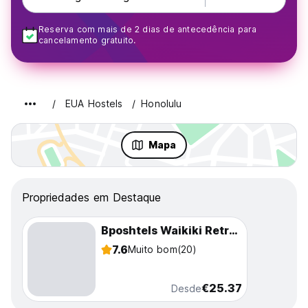
Reserva com mais de 2 dias de antecedência para
cancelamento gratuito.
EUA Hostels
Honolulu
Mapa
Propriedades em Destaque
Bposhtels Waikiki Retreat
7.6
Muito bom
(20)
€25.37
Desde