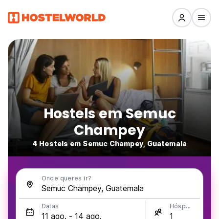
Hostels em Semuc
Champey
4 Hostels em Semuc Champey, Guatemala
Onde queres ir?
Datas
Hóspedes