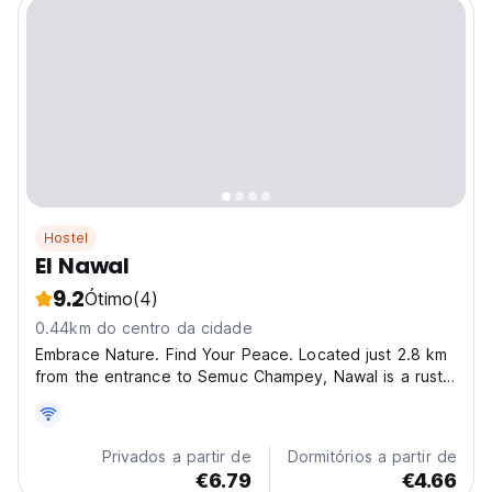
Hostel
El Nawal
9.2
Ótimo
(4)
0.44km do centro da cidade
Embrace Nature. Find Your Peace. Located just 2.8 km
from the entrance to Semuc Champey, Nawal is a rustic
jungle stay, perfect for travelers seeking tranquility and
an authentic nature experience. Surrounded by lush
greenery and fresh mountain air, it’s...
Privados a partir de
Dormitórios a partir de
€6.79
€4.66