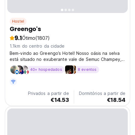
Hostel
Greengo's
9.1
Ótimo
(1807)
1.1km do centro da cidade
Bem-vindo ao Greengo’s Hotel! Nosso oásis na selva
está situado no exuberante vale de Semuc Champey,
a apenas 10 minutos
40+ hospedados
8 eventos
Privados a partir de
Dormitórios a partir de
€14.53
€18.54