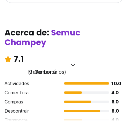
Acerca de:
Semuc
Champey
7.1
Muito bom
(1 Comentários)
Actividades
10.0
Comer fora
4.0
Compras
6.0
Descontrair
8.0
Transporte
4.0