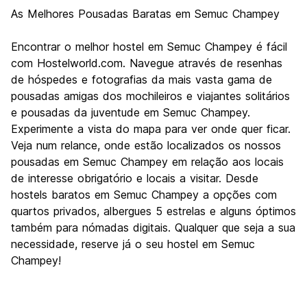
Visitas turísticas
10.0
As Melhores Pousadas Baratas em Semuc Champey
Cultura
6.0
Festas / vida noturna
Encontrar o melhor hostel em Semuc Champey é fácil
6.0
com Hostelworld.com. Navegue através de resenhas
Custo-beneficio
10.0
de hóspedes e fotografias da mais vasta gama de
pousadas amigas dos mochileiros e viajantes solitários
e pousadas da juventude em Semuc Champey.
Experimente a vista do mapa para ver onde quer ficar.
Veja num relance, onde estão localizados os nossos
pousadas em Semuc Champey em relação aos locais
de interesse obrigatório e locais a visitar. Desde
hostels baratos em Semuc Champey a opções com
quartos privados, albergues 5 estrelas e alguns óptimos
também para nómadas digitais. Qualquer que seja a sua
necessidade, reserve já o seu hostel em Semuc
Champey!