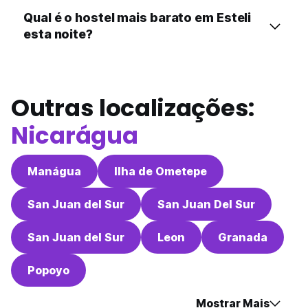
Qual é o hostel mais barato em Esteli
esta noite?
Outras localizações:
Nicarágua
Manágua
Ilha de Ometepe
San Juan del Sur
San Juan Del Sur
San Juan del Sur
Leon
Granada
Popoyo
Mostrar Mais