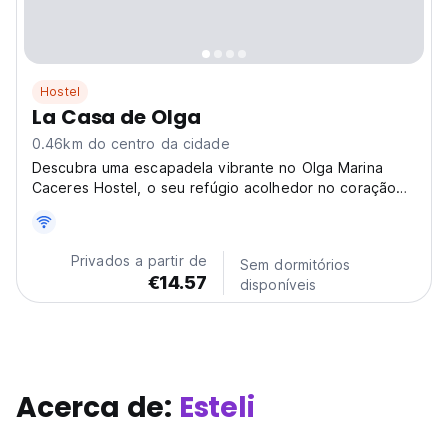
Hostel
La Casa de Olga
0.46km do centro da cidade
Descubra uma escapadela vibrante no Olga Marina
Caceres Hostel, o seu refúgio acolhedor no coração
de Estelí, Nicarágua. Localizado em 3JPW+X79,
oferecemos uma experiência de hostel única, perfeita
para viajantes que procuram conexão e aventura.
Privados a partir de
Sem dormitórios
Imagine-se...
€14.57
disponíveis
Acerca de:
Esteli