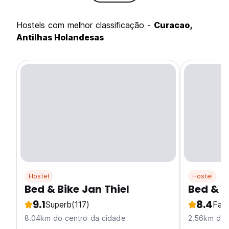
hostels com melhor classificação -
Curacao,
Antilhas Holandesas
Hostel
Hostel
Bed & Bike Jan Thiel
Bed & B
9.1
8.4
Superb
(117)
Fab
8.04km do centro da cidade
2.56km do 