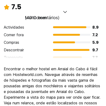
7.5
Muito bom
(40 Comentários)
Actividades
8.9
Comer fora
7.2
Compras
5.9
Descontrair
9.7
Transporte
7.7
Visitas turísticas
7.3
Encontrar o melhor hostel em Arraial do Cabo é fácil
Cultura
7.2
com Hostelworld.com. Navegue através de resenhas
Festas / vida noturna
de hóspedes e fotografias da mais vasta gama de
5.4
pousadas amigas dos mochileiros e viajantes solitários
Custo-beneficio
8.4
e pousadas da juventude em Arraial do Cabo.
Experimente a vista do mapa para ver onde quer ficar.
Veja num relance, onde estão localizados os nossos