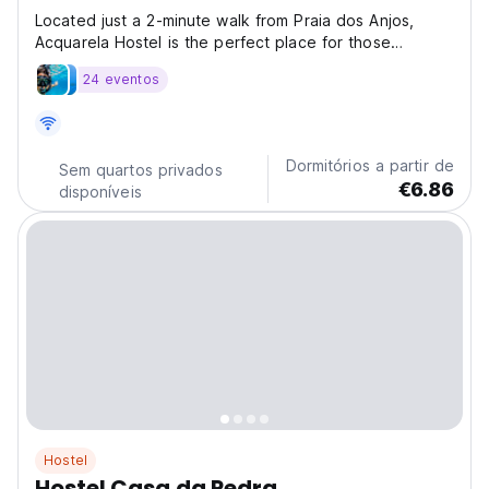
Located just a 2-minute walk from Praia dos Anjos,
Acquarela Hostel is the perfect place for those
seeking comfort, affordability, and that relaxed travel
24 eventos
vibe. Our space is a true refuge, featuring a swimming
pool, barbecue area, a lush garden, and a vibrant,...
Dormitórios a partir de
Sem quartos privados
€6.86
disponíveis
Hostel
Hostel Casa da Pedra