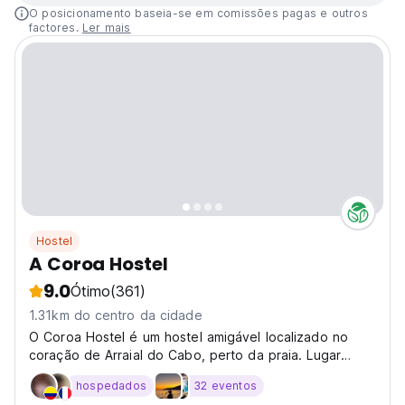
O posicionamento baseia-se em comissões pagas e outros
factores.
Ler mais
Hostel
A Coroa Hostel
9.0
Ótimo
(361)
1.31km do centro da cidade
O Coroa Hostel é um hostel amigável localizado no
coração de Arraial do Cabo, perto da praia. Lugar
perfeito para ficar para aqueles que procuram uma
hospedados
32 eventos
férias inesquecíveis em Arraial do Cabo.