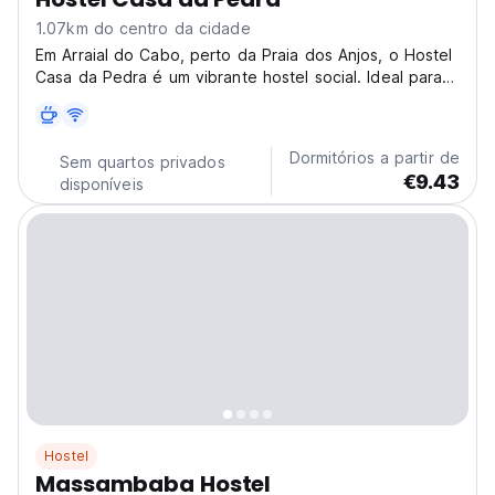
1.07km do centro da cidade
Em Arraial do Cabo, perto da Praia dos Anjos, o Hostel
Casa da Pedra é um vibrante hostel social. Ideal para
viajantes individuais que procuram passeios de barco e
mergulho neste paraíso do 'Caribe Brasileiro'. (Auto-
translated from original language)
Dormitórios a partir de
Sem quartos privados
€9.43
disponíveis
Hostel
Massambaba Hostel