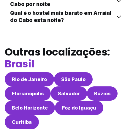
Cabo por noite
Qual é o hostel mais barato em Arraial
do Cabo esta noite?
Outras localizações:
Brasil
Rio de Janeiro
São Paulo
Florianópolis
Salvador
Búzios
Belo Horizonte
Foz do Iguaçu
Curitiba