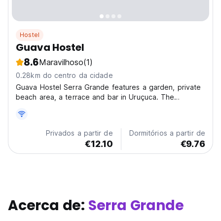
Hostel
Guava Hostel
8.6
Maravilhoso
(1)
0.28km do centro da cidade
Guava Hostel Serra Grande features a garden, private
beach area, a terrace and bar in Uruçuca. The
property is around 1.7 km from Pe de Serra Beach, 2.7
km from Praia do Sargi and 30 km from Itacare Bus
Station. The accommodation offers a shared kitchen,...
Privados a partir de
Dormitórios a partir de
€12.10
€9.76
Acerca de:
Serra Grande