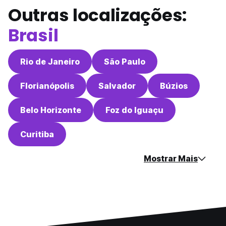
Outras localizações:
Brasil
Rio de Janeiro
São Paulo
Florianópolis
Salvador
Búzios
Belo Horizonte
Foz do Iguaçu
Curitiba
Mostrar Mais