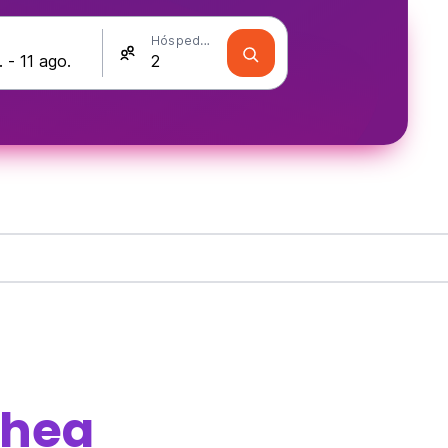
Hóspedes
chea