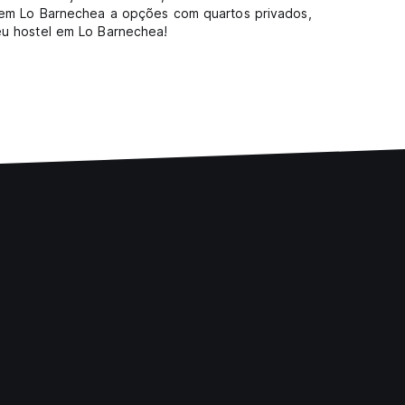
s em Lo Barnechea a opções com quartos privados,
eu hostel em Lo Barnechea!