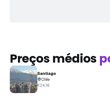
Preços médios
p
Santiago
Chile
€24.18