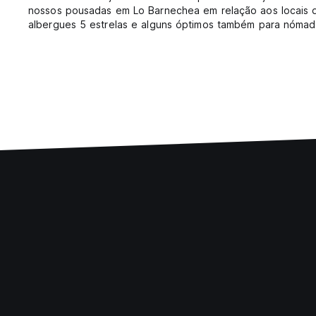
nossos pousadas em Lo Barnechea em relação aos locais de
albergues 5 estrelas e alguns óptimos também para nómada