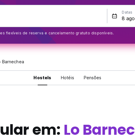
Datas
s flexíveis de reserva e cancelamento gratuito disponíveis.
o Barnechea
Hostels
Hotéis
Pensões
ular em:
Lo Barne