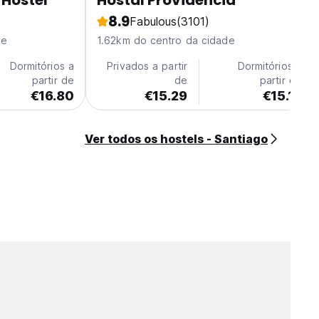
Hostel
Hostal Providencia
8.9
Fabulous
(3101)
de
1.62km do centro da cidade
Dormitórios a
Privados a partir
Dormitórios a
partir de
de
partir de
€16.80
€15.29
€15.12
Ver todos os hostels - Santiago