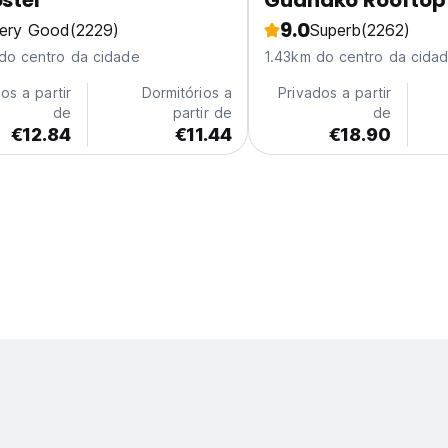
ostel
Guanako Rooftop 
9.0
ery Good
(2229)
Superb
(2262)
do centro da cidade
1.43km do centro da cida
os a partir
Dormitórios a
Privados a partir
de
partir de
de
€12.84
€11.44
€18.90