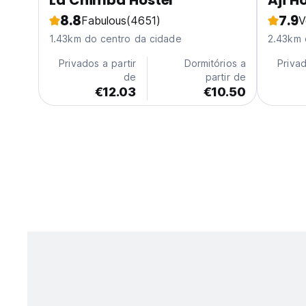
La Chimba Hostel
Aji H
8.8
7.9
Fabulous
(4651)
V
1.43km do centro da cidade
2.43km 
Privados a partir
Dormitórios a
Privad
de
partir de
€12.03
€10.50