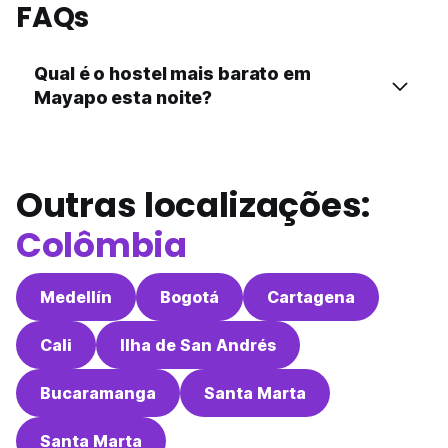
FAQs
Qual é o hostel mais barato em
Mayapo esta noite?
Outras localizações:
Colômbia
Medellín
Bogotá
Cartagena
Cali
Ilha de San Andrés
Bucaramanga
Santa Marta
Santa Marta