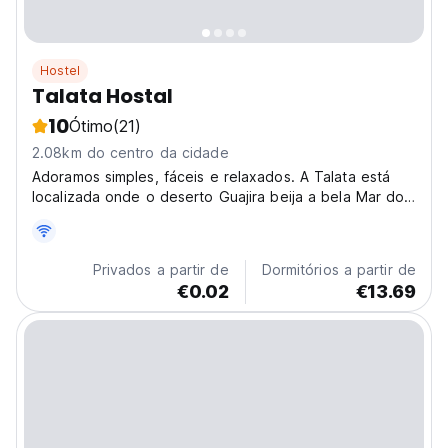
Hostel
Talata Hostal
10
Ótimo
(21)
2.08km do centro da cidade
Adoramos simples, fáceis e relaxados. A Talata está
localizada onde o deserto Guajira beija a bela Mar do
Caribe, a 30 minutos de Riohacha e no caminho para
Cabo de la Vela.
Privados a partir de
Dormitórios a partir de
€0.02
€13.69