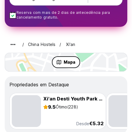
Reserva com mais de 2 dias de antecedência para
cancelamento gratuito.
China Hostels
Xi'an
Mapa
Propriedades em Destaque
Xi'an Desti Youth Park Hostel Bell & Drum Tower
9.5
Ótimo
(228)
€5.32
Desde