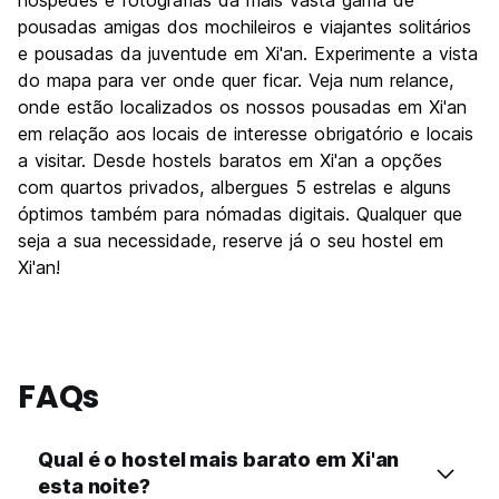
Festas / vida noturna
hóspedes e fotografias da mais vasta gama de
6.9
pousadas amigas dos mochileiros e viajantes solitários
Custo-beneficio
8.3
e pousadas da juventude em Xi'an. Experimente a vista
do mapa para ver onde quer ficar. Veja num relance,
onde estão localizados os nossos pousadas em Xi'an
em relação aos locais de interesse obrigatório e locais
a visitar. Desde hostels baratos em Xi'an a opções
com quartos privados, albergues 5 estrelas e alguns
óptimos também para nómadas digitais. Qualquer que
seja a sua necessidade, reserve já o seu hostel em
Xi'an!
FAQs
Qual é o hostel mais barato em Xi'an
esta noite?