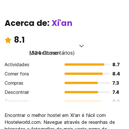
Acerca de:
Xi'an
8.1
Maravilhoso
(324 Comentários)
Actividades
8.7
Comer fora
8.4
Compras
7.3
Descontrair
7.4
Transporte
8.0
Visitas turísticas
8.8
Encontrar o melhor hostel em Xi'an é fácil com
Cultura
8.9
Hostelworld.com. Navegue através de resenhas de