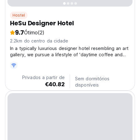
Hostel
HeSu Designer Hotel
9.7
Ótimo
(2)
2.2km do centro da cidade
In a typically luxurious designer hotel resembling an art
gallery, we pursue a lifestyle of 'daytime coffee and
nighttime drinks'. Here, you'll find both coffee and
alcoholic beverages. Adjacent to us lies an authentic
Xi'an food street, where the seasons...
Privados a partir de
Sem dormitórios
€40.82
disponíveis