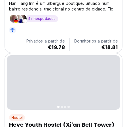
Han Tang Inn é um albergue boutique. Situado num
bairro residencial tradicional no centro da cidade. Ficar
aqui fará com que você se sinta local. Com paragens
5+ hospedados
de autocarro mesmo à nossa porta para o ,
Privados a partir de
Dormitórios a partir de
€19.78
€18.81
Hostel
Heye Youth Hostel (Xi'an Bell Tower)