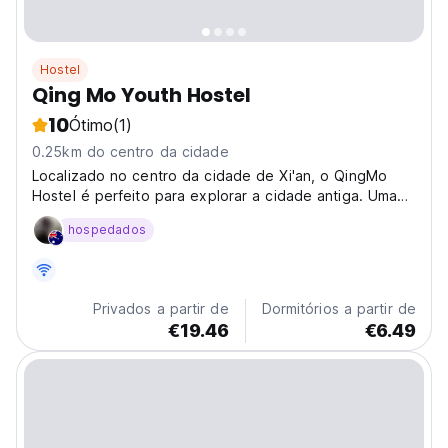
Hostel
Qing Mo Youth Hostel
10
Ótimo
(1)
0.25km do centro da cidade
Localizado no centro da cidade de Xi'an, o QingMo
Hostel é perfeito para explorar a cidade antiga. Uma
base confortável e acessível para imersão cultural e
hospedados
culinária local. (Auto-translated from original language)
Privados a partir de
Dormitórios a partir de
€19.46
€6.49