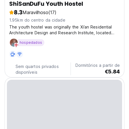
ShiSanDuFu Youth Hostel
8.3
Maravilhoso
(17)
1.95km do centro da cidade
The youth hostel was originally the Xi’an Residential
Architecture Design and Research Institute, located
adjacent to the ancient city wall of Xi’an. It was later
hospedados
redeveloped by Anju Group Beilin District Specialty
Block Development Co., Ltd., with a redesign...
Dormitórios a partir de
Sem quartos privados
€5.84
disponíveis