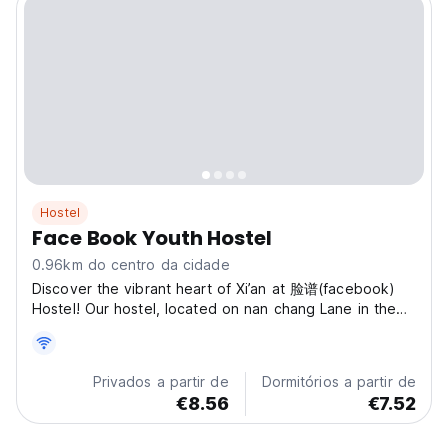
Hostel
Face Book Youth Hostel
0.96km do centro da cidade
Discover the vibrant heart of Xi’an at 脸谱(facebook)
Hostel! Our hostel, located on nan chang Lane in the
Xincheng District, offers a warm and stylish haven for
modern travelers. Here, you’ll experience the authentic
charm of Xi’an, immersing yourself in the...
Privados a partir de
Dormitórios a partir de
€8.56
€7.52