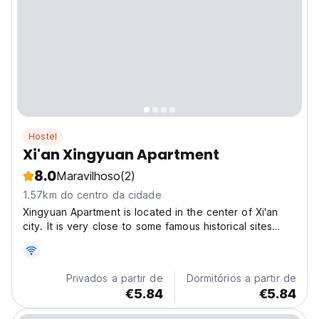
Hostel
Xi'an Xingyuan Apartment
8.0
Maravilhoso
(2)
1.57km do centro da cidade
Xingyuan Apartment is located in the center of Xi'an
city. It is very close to some famous historical sites
such as Bell tower, Drum tower, City wall and Mosque.
This apartment is near the Da Chaishi (大差市）metro
station C exit which is the transfer station...
Privados a partir de
Dormitórios a partir de
€5.84
€5.84