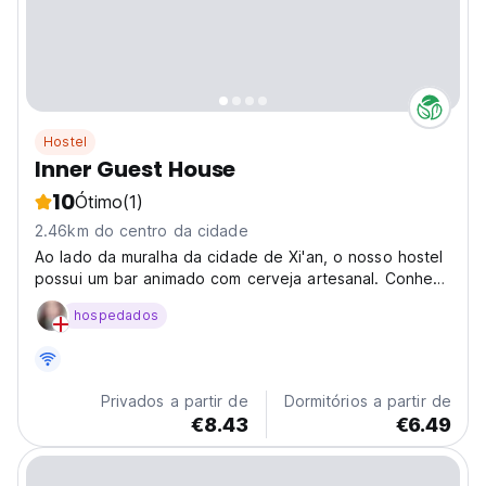
Hostel
Inner Guest House
10
Ótimo
(1)
2.46km do centro da cidade
Ao lado da muralha da cidade de Xi'an, o nosso hostel
possui um bar animado com cerveja artesanal. Conheça
outros viajantes no nosso hostel acolhedor, perfeito
hospedados
para jovens mochileiros sociais. (Auto-translated from
original language)
Privados a partir de
Dormitórios a partir de
€8.43
€6.49