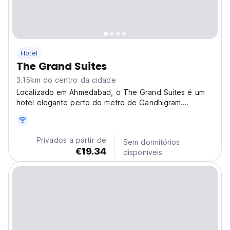
Hotel
The Grand Suites
3.15km do centro da cidade
Localizado em Ahmedabad, o The Grand Suites é um
hotel elegante perto do metro de Gandhigram.
Perfeito para explorar Ellisbridge e as atrações de
Ahmedabad com conforto. (Auto-translated from
original language)
Privados a partir de
Sem dormitórios
€19.34
disponíveis