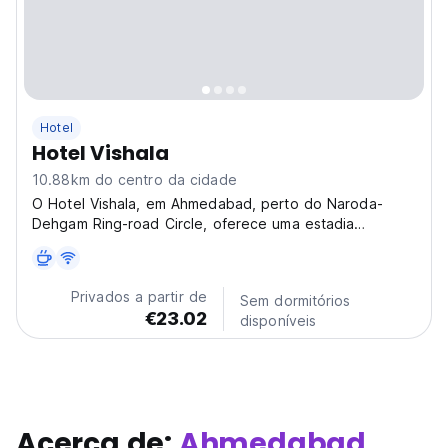
Hotel
Hotel Vishala
10.88km do centro da cidade
O Hotel Vishala, em Ahmedabad, perto do Naroda-
Dehgam Ring-road Circle, oferece uma estadia
relaxante. Um hotel confortável para explorar a cultura
local e o centro da cidade de Ahmedabad. (Auto-
translated from original language)
Privados a partir de
Sem dormitórios
€23.02
disponíveis
Acerca de:
Ahmedabad