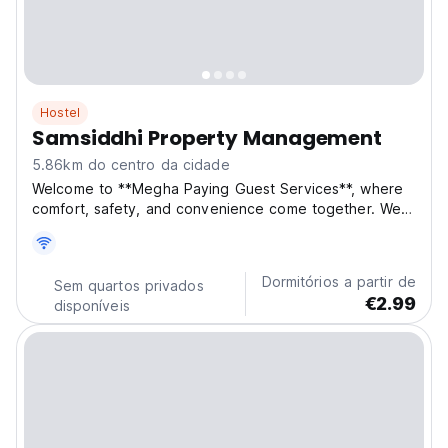
Hostel
Samsiddhi Property Management
5.86km do centro da cidade
Welcome to **Megha Paying Guest Services**, where
comfort, safety, and convenience come together. We
offer professional, well-maintained, and fully furnished
accommodation for both **Boys and Girls** in
Ahmedabad. Our facilities are designed to cater to
Dormitórios a partir de
Sem quartos privados
the...
€2.99
disponíveis