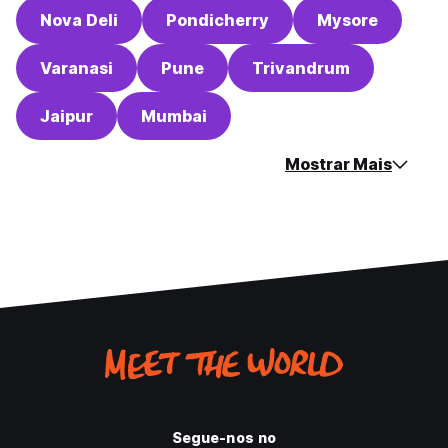
Nova Deli
Pondicherry
Mysore
Varanasi
Pune
Trivandrum
Jaipur
Mumbai
Mostrar Mais
Segue-nos no