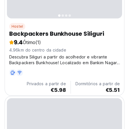
Hostel
Backpackers Bunkhouse Siliguri
9.4
Ótimo
(1)
4.96km do centro da cidade
Descubra Siliguri a partir do acolhedor e vibrante
Backpackers Bunkhouse! Localizado em Bankim Nagar,
o nosso hostel oferece um refúgio económico para
viajantes que procuram aventura e conexão.
Oferecemos um ambiente amigável e uma base
Privados a partir de
Dormitórios a partir de
perfeita para explorar...
€5.98
€5.51