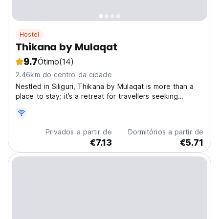
Hostel
Thikana by Mulaqat
9.7
Ótimo
(14)
2.46km do centro da cidade
Nestled in Siliguri, Thikana by Mulaqat is more than a
place to stay; it’s a retreat for travellers seeking
comfort & connection. Find a welcoming community
amidst the gateway to the Eastern Himalayan region -
Sikkim, Darjeeling, Kalimpong, and the North...
Privados a partir de
Dormitórios a partir de
€7.13
€5.71