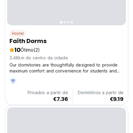
Hostel
Faith Dorms
10
Ótimo
(2)
3.48km do centro da cidade
Our dormitories are thoughtfully designed to provide
maximum comfort and convenience for students and
travelers. From cozy bunk beds in dormitories to
private rooms with en-suite bathrooms, we have
something for everyone. You'll have easy access to
Privados a partir de
Dormitórios a partir de
public...
€7.36
€9.19