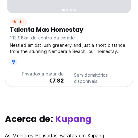
Hostel
Talenta Mas Homestay
113.98km do centro da cidade
Nestled amidst lush greenery and just a short distance
from the stunning Nemberala Beach, our homestay
offers a comfortable and authentic Indonesian
experience for travellers seeking relaxation and
cultural immersion. Our Location: Talenta Mas Homestay
Privados a partir de
Sem dormitórios
is...
€7.82
disponíveis
Acerca de:
Kupang
As Melhores Pousadas Baratas em Kupang