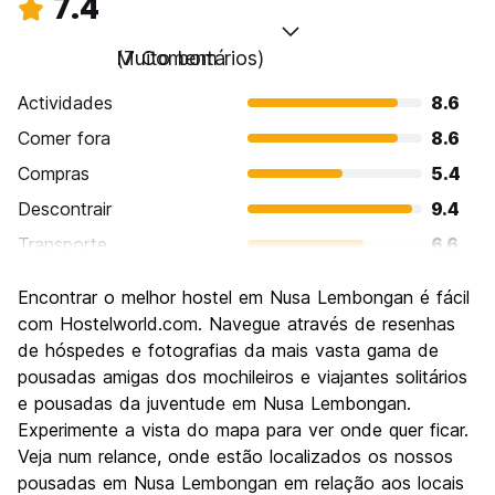
7.4
Muito bom
(7 Comentários)
Actividades
8.6
Comer fora
8.6
Compras
5.4
Descontrair
9.4
Transporte
6.6
Visitas turísticas
8.0
Encontrar o melhor hostel em Nusa Lembongan é fácil
Cultura
8.0
com Hostelworld.com. Navegue através de resenhas
Festas / vida noturna
de hóspedes e fotografias da mais vasta gama de
4.9
pousadas amigas dos mochileiros e viajantes solitários
Custo-beneficio
7.1
e pousadas da juventude em Nusa Lembongan.
Experimente a vista do mapa para ver onde quer ficar.
Veja num relance, onde estão localizados os nossos
pousadas em Nusa Lembongan em relação aos locais