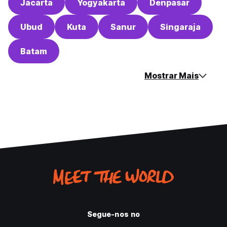
Jacarta
Yogyakarta
Denpasar
Ubud
Kuta
Sanur
Singaraja
Batam
Mostrar Mais
Segue-nos no