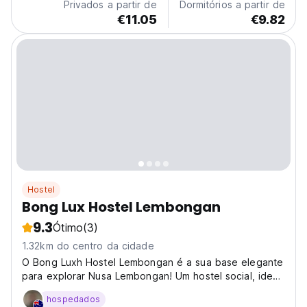
Privados a partir de
Dormitórios a partir de
€11.05
€9.82
Hostel
Bong Lux Hostel Lembongan
9.3
Ótimo
(3)
1.32km do centro da cidade
O Bong Luxh Hostel Lembongan é a sua base elegante
para explorar Nusa Lembongan! Um hostel social, ideal
para viajantes individuais prontos para descobrir praias
hospedados
intocadas. (Auto-translated from original language)