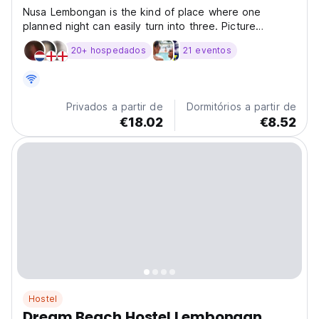
Nusa Lembongan is the kind of place where one
planned night can easily turn into three. Picture
dramatic cliffs, turquoise bays, hidden beaches, and
20+ hospedados
21 eventos
sunsets that stop conversations mid-sentence. Days
are spent jumping between islands and ocean
viewpoints,...
Privados a partir de
Dormitórios a partir de
€18.02
€8.52
Hostel
Dream Beach Hostel Lembongan