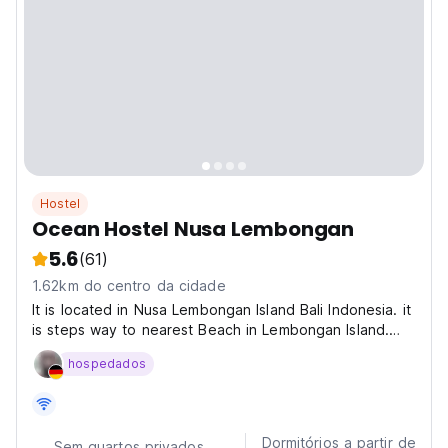
Hostel
Ocean Hostel Nusa Lembongan
5.6
(61)
1.62km do centro da cidade
It is located in Nusa Lembongan Island Bali Indonesia. it
is steps way to nearest Beach in Lembongan Island.
Mushroom Beach is only 15 minutes walk, meanwhile
hospedados
Sandy Bay Beach is 15 minutes walk. Everything is
accessible and we provide an easy base point for...
Dormitórios a partir de
Sem quartos privados