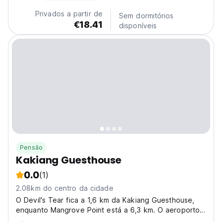
sits atop a peaceful hillside, giving guests a panoramic
Privados a partir de
Sem dormitórios
perspective...
€18.41
disponíveis
Pensão
Kakiang Guesthouse
0.0
(1)
2.08km do centro da cidade
O Devil's Tear fica a 1,6 km da Kakiang Guesthouse,
enquanto Mangrove Point está a 6,3 km. O aeroporto
mais próximo é o Aeroporto Internacional Ngurah Rai, a