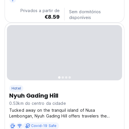
Privados a partir de
Sem dormitórios
€8.59
disponíveis
Hotel
Nyuh Gading Hill
0.53km do centro da cidade
Tucked away on the tranquil island of Nusa
Lembongan, Nyuh Gading Hill offers travelers the
perfect blend of comfort, island charm, and
Covid-19 Safe
breathtaking views. Located on Jalan 2, the property