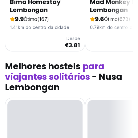
Bima Homestay
Mad Monkey N
Lembongan
Lembongan
9.9
9.6
Ótimo
(167)
Ótimo
(673)
1.41km do centro da cidade
0.78km do centro da 
Desde
€3.81
Melhores hostels
para
viajantes solitários
- Nusa
Lembongan