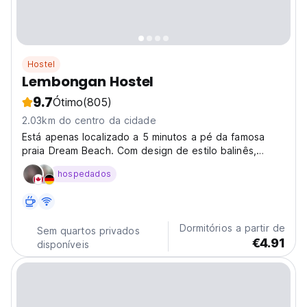
Hostel
Lembongan Hostel
9.7
Ótimo
(805)
2.03km do centro da cidade
Está apenas localizado a 5 minutos a pé da famosa
praia Dream Beach. Com design de estilo balinês,
todos os quartos estão equipados com ar
hospedados
condicionado, casa de banho privativa e chuveiro.
Dormitórios a partir de
Sem quartos privados
€4.91
disponíveis