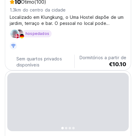
10
Ótimo
(100)
1.3km do centro da cidade
Localizado em Klungkung, o Uma Hostel dispõe de um
jardim, terraço e bar. O pessoal no local pode
organizar ... Nusa Lembongan está a 1,3 km do Uma
hospedados
Hostel.
Dormitórios a partir de
Sem quartos privados
€10.10
disponíveis