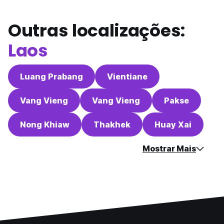
Outras localizações:
Laos
Luang Prabang
Vientiane
Vang Vieng
Vang Vieng
Pakse
Nong Khiaw
Thakhek
Huay Xai
Mostrar Mais