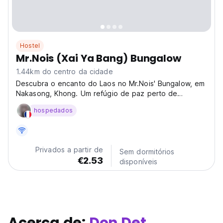
Hostel
Mr.Nois (Xai Ya Bang) Bungalow
1.44km do centro da cidade
Descubra o encanto do Laos no Mr.Nois' Bungalow, em
Nakasong, Khong. Um refúgio de paz perto de
maravilhas naturais. Os bungalows perfeitos em Khong
hospedados
para viajantes que procuram autenticidade. (Auto-
translated from original language)
Privados a partir de
Sem dormitórios
€2.53
disponíveis
Acerca de:
Don Det