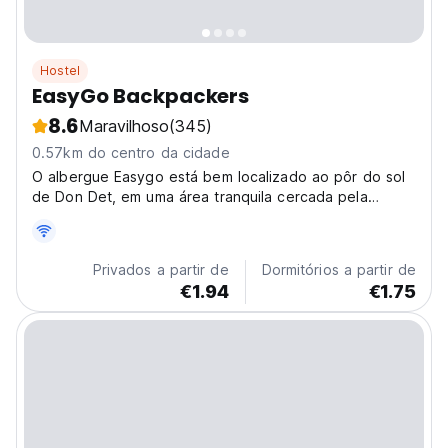
Hostel
EasyGo Backpackers
8.6
Maravilhoso
(345)
0.57km do centro da cidade
O albergue Easygo está bem localizado ao pôr do sol
de Don Det, em uma área tranquila cercada pela
natureza. Você pode até dar um mergulho em nossa
praia particular.
Privados a partir de
Dormitórios a partir de
€1.94
€1.75