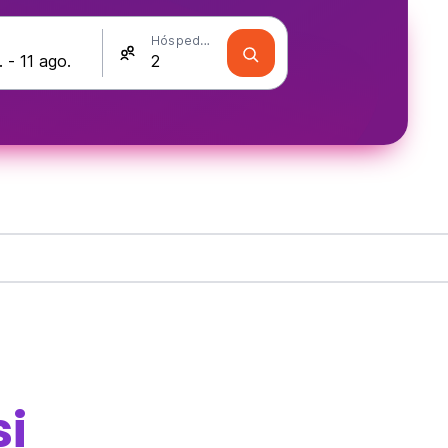
Hóspedes
i