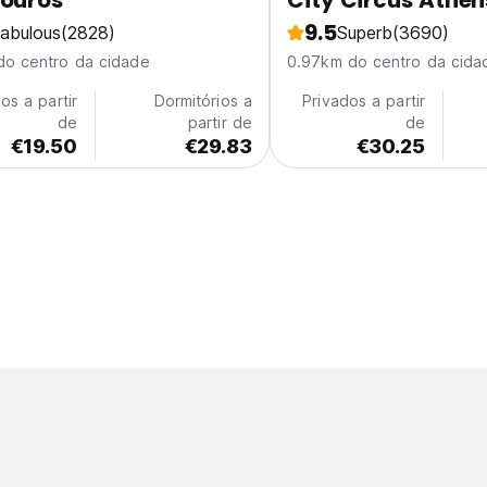
kouros
City Circus Athen
9.5
abulous
(2828)
Superb
(3690)
do centro da cidade
0.97km do centro da cida
os a partir
Dormitórios a
Privados a partir
de
partir de
de
€19.50
€29.83
€30.25