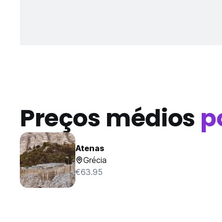
Preços médios
p
Atenas
Grécia
€63.95