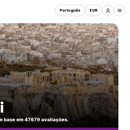
Português
EUR
i
m base em 47679 avaliações.