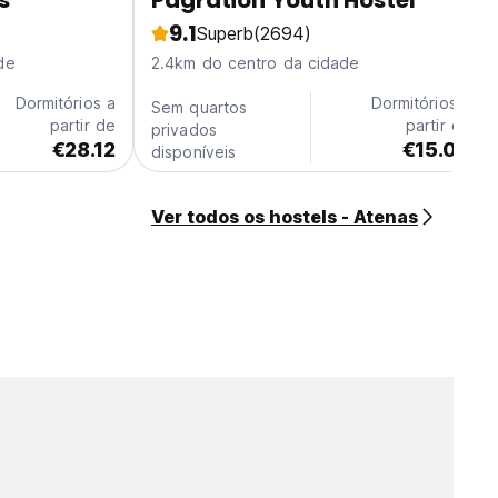
s
Pagration Youth Hostel
9.1
Superb
(2694)
de
2.4km do centro da cidade
Dormitórios a
Dormitórios a
Sem quartos
partir de
partir de
privados
€28.12
€15.00
disponíveis
Ver todos os hostels - Atenas