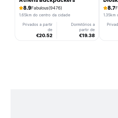
Athens Backpackers
Dios
8.9
8.7
Fabulous
(9476)
F
1.65km do centro da cidade
1.35km 
Privados a partir
Dormitórios a
Privad
de
partir de
€20.52
€19.38