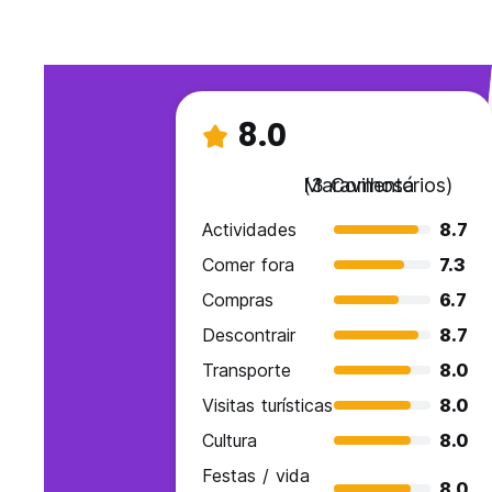
8.0
Maravilhoso
(3 Comentários)
Actividades
8.7
Comer fora
7.3
Compras
6.7
Descontrair
8.7
Transporte
8.0
Visitas turísticas
8.0
Cultura
8.0
Festas / vida
8.0