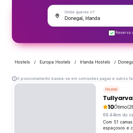
Onde queres ir?
Reserva 
Hostels
Europa Hostels
Irlanda Hostels
Donega
O posicionamento baseia-se em comissões pagas e outros fa
Hostel
Tullyarva
10
Ótimo
(2
69.44km do ce
Com 51 camas 
espaçosos e ci