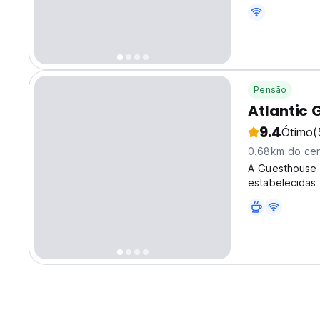
equipados com 
Pensão
Atlantic 
9.4
Ótimo
(
0.68km do cen
A Guesthouse 
estabelecidas
mais de 40 an
ano.