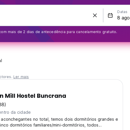
Datas
com mais de 2 dias de antecedência para cancelamento gratuito.
l
ctores.
Ler mais
n Mill Hostel Buncrana
88)
ntro da cidade
aconchegantes no total, temos dois dormitórios grandes e
nco dormitórios familiares/mini-dormitórios, todos