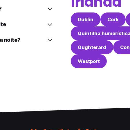
Irlanda
?
Dublin
Cork
ite
Quintilha humorístic
a noite?
Oughterard
Con
Westport