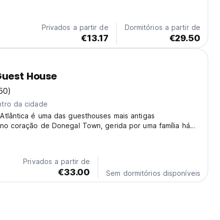
chuveiros e toaletes privativos.
Privados a partir de
Dormitórios a partir de
€13.17
€29.50
Guest House
50)
tro da cidade
Atlântica é uma das guesthouses mais antigas
 no coração de Donegal Town, gerida por uma família há
os, com visitantes de todo o mundo a regressar ano após
Privados a partir de
€33.00
Sem dormitórios disponíveis