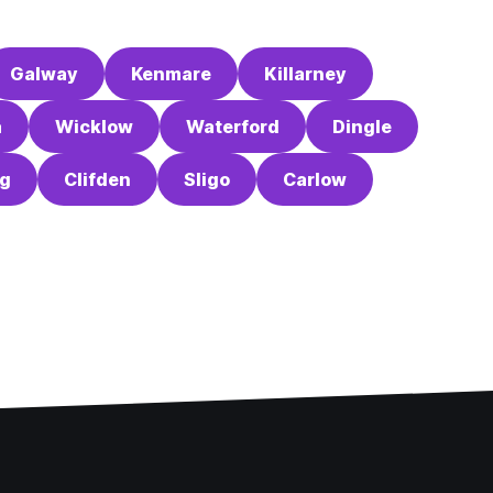
Galway
Kenmare
Killarney
a
Wicklow
Waterford
Dingle
g
Clifden
Sligo
Carlow