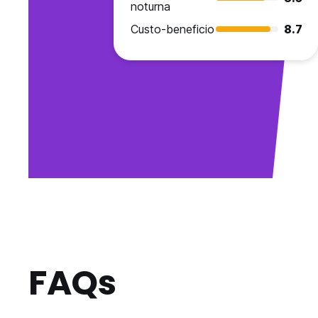
noturna
Custo-beneficio
8.7
FAQs