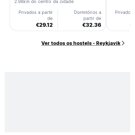
2.98km do centro da cidade
Privados a partir
Dormitórios a
Privados 
de
partir de
€29.12
€32.36
€
Ver todos os hostels - Reykjavik