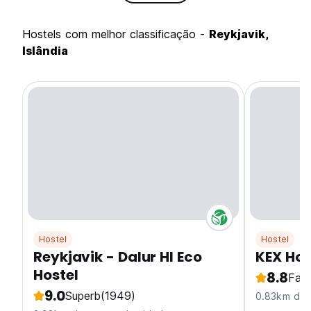
hostels com melhor classificação -
Reykjavik,
Islândia
Hostel
Hostel
Reykjavik - Dalur HI Eco
KEX Hos
Hostel
8.8
Fabu
9.0
Superb
(1949)
0.83km do 