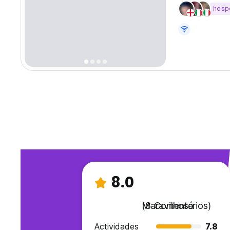
hosp
8.0
Maravilhoso
(8 Comentários)
Actividades
7.8