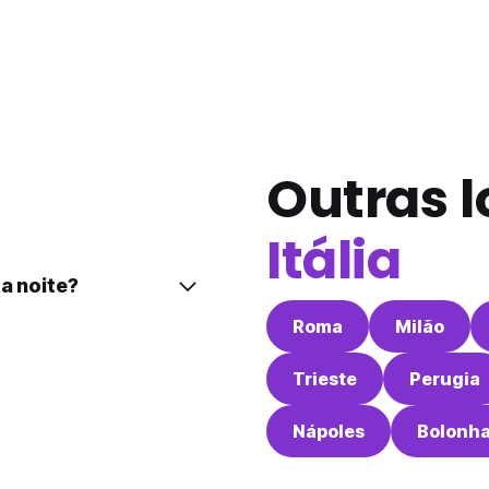
Outras l
Itália
a noite?
Roma
Milão
Trieste
Perugia
Nápoles
Bolonh