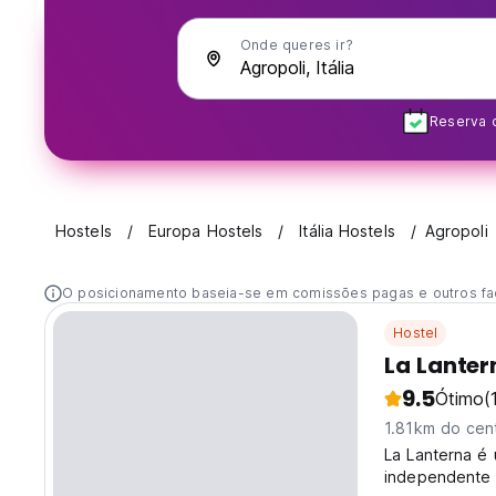
Onde queres ir?
Reserva c
Hostels
Europa Hostels
Itália Hostels
Agropoli
O posicionamento baseia-se em comissões pagas e outros fa
Hostel
La Lanter
9.5
Ótimo
(
1.81km do cen
La Lanterna é
independente e