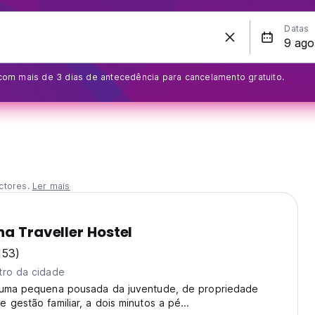
Datas
om mais de 3 dias de antecedência para cancelamento gratuito.
ctores.
Ler mais
na Traveller Hostel
153)
tro da cidade
 uma pequena pousada da juventude, de propriedade
 gestão familiar, a dois minutos a pé...