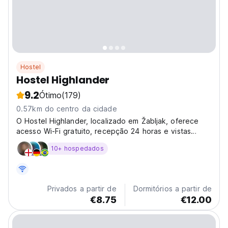
Hostel
Hostel Highlander
9.2
Ótimo
(179)
0.57km do centro da cidade
O Hostel Highlander, localizado em Žabljak, oferece
acesso Wi-Fi gratuito, recepção 24 horas e vistas
espetaculares do cenário circundante. A autêntica
10+ hospedados
cozinha nacional montenegrina está disponível no
hostel.
Privados a partir de
Dormitórios a partir de
€8.75
€12.00