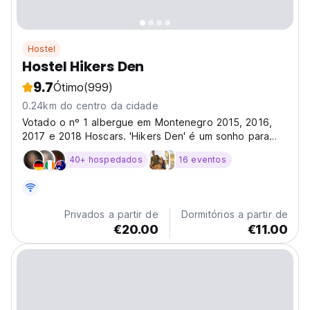
Hostel
Hostel Hikers Den
9.7
Ótimo
(999)
0.24km do centro da cidade
Votado o nº 1 albergue em Montenegro 2015, 2016,
2017 e 2018 Hoscars. 'Hikers Den' é um sonho para
amantes da natureza e a base perfeita para explorar o
40+ hospedados
16 eventos
Parque Nacional Durmitor.
Privados a partir de
Dormitórios a partir de
€20.00
€11.00