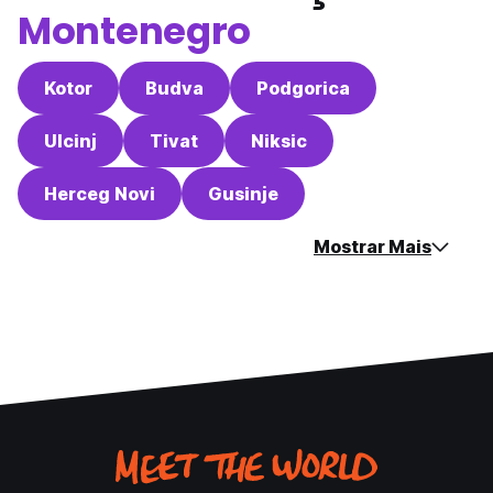
Montenegro
Kotor
Budva
Podgorica
Ulcinj
Tivat
Niksic
Herceg Novi
Gusinje
Mostrar Mais