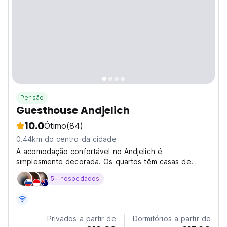
Pensão
Guesthouse Andjelich
10.0
Ótimo
(84)
0.44km do centro da cidade
A acomodação confortável no Andjelich é
simplesmente decorada. Os quartos têm casas de
banho partilhadas com azulejos e pavimentos de
5+ hospedados
madeira, enquanto os apartamentos têm casa de
banho privada. Desfrute das suas férias!
Privados a partir de
Dormitórios a partir de