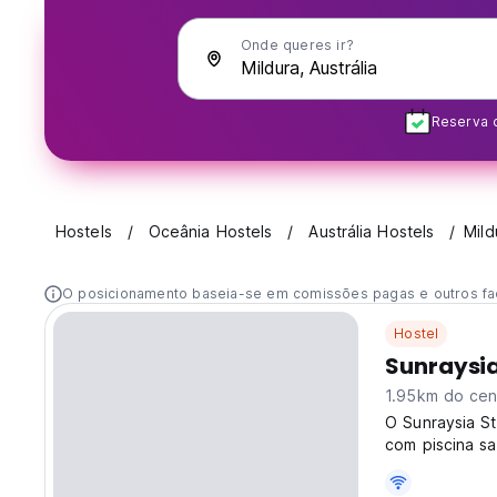
Onde queres ir?
Reserva 
Hostels
Oceânia Hostels
Austrália Hostels
Mild
O posicionamento baseia-se em comissões pagas e outros fa
Hostel
Sunraysi
1.95km do cen
O Sunraysia S
com piscina sa
acomodação di