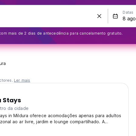
Datas
com mais de 2 dias de antecedência para cancelamento gratuito.
ura
ctores.
Ler mais
a Stays
tro da cidade
tays in Mildura oferece acomodações apenas para adultos
zonal ao ar livre, jardim e lounge compartilhado. A
spõe de cozinha compartilhada e Wi-Fi gratuito.