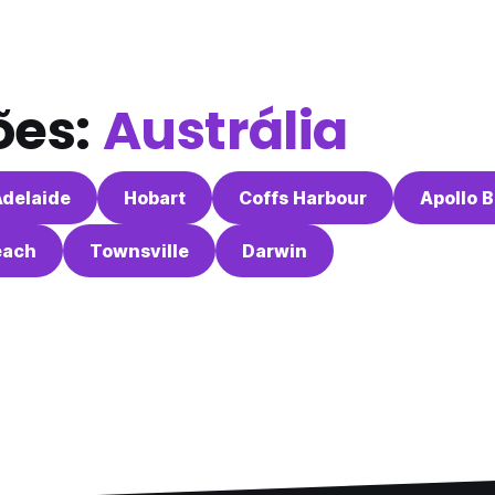
ões:
Austrália
Adelaide
Hobart
Coffs Harbour
Apollo 
each
Townsville
Darwin