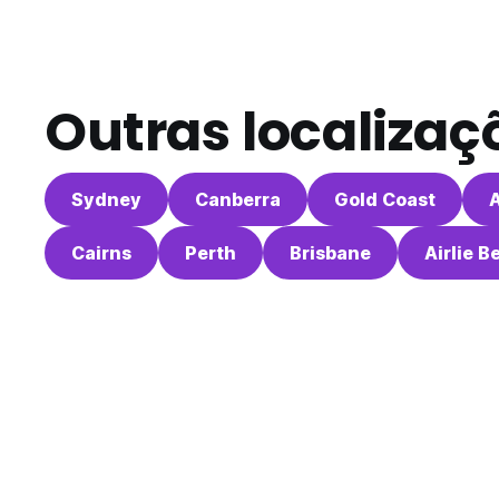
Outras localizaç
Sydney
Canberra
Gold Coast
Cairns
Perth
Brisbane
Airlie B