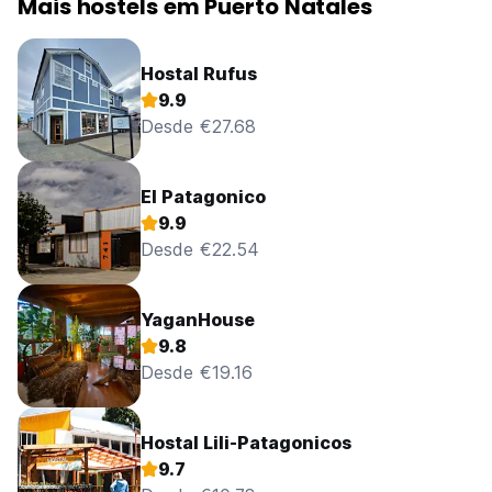
Mais hostels em Puerto Natales
Hostal Rufus
9.9
Desde €27.68
El Patagonico
9.9
Desde €22.54
YaganHouse
9.8
Desde €19.16
Hostal Lili-Patagonicos
9.7