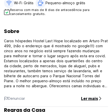
Wi-Fi Grátis
Pequeno-almoço grátis
Reserva com mais de 8 dias de antecedência para
cancelamento gratuito.
Sobre
Caros hóspedes Hostel Last Hope localizado em Arturo Prat
499, (não o endereço que é mostrado no google!!!) com
cinco anos no negócio está sempre fazendo mudanças
para melhorar e tornar o lugar seguro após esta era covid.
Estamos localizados a apenas dois quarteirões do centro
da cidade, perto de mercados, lojas de aluguel, pubs e
restaurantes, também temos serviço de lavandaria, wifi e
bilhete de autocarro para o Parque Nacional Torres del
Piane. O melhor pequeno-almoço está incluído no preço
para a noite no albergue. Oferecemos camas individuais em
quartos mistos e dois quartos privados. Quatro casas de
banho, uma cozinha com todo o equipamento,
Ler mais
Denunciar
churrasqueira e um ótimo local para relaxar e conhecer
pessoas. A receção está aberta das 6h às 23h.
Regras da Casa
Venha conhecer-nos, as boas vibrações da atmosfera vão