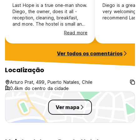
Last Hope is a true one-man show.
Diego is a great 
Diego, the owner, does it all -
very welcoming! I
reception, cleaning, breakfast,
recommend Last 
and more. The hostel is small and
basic, but very welcoming, like
Read more
staying at a friend’s house. If you
want hotel-style comfort and
amenities, this isn’t for you. But if
Ver todos os comentários
you appreciate a personal touch
and good vibes, you’ll enjoy it.
The location is great, beds are
Localização
comfy, and it’s quiet after 11 PM.
Maintenance is lacking a bit, but
Arturo Prat, 499, Puerto Natales, Chile
I’d still come back and recommend
0.4km do centro da cidade
it to those who get the vibe.
Ver mapa