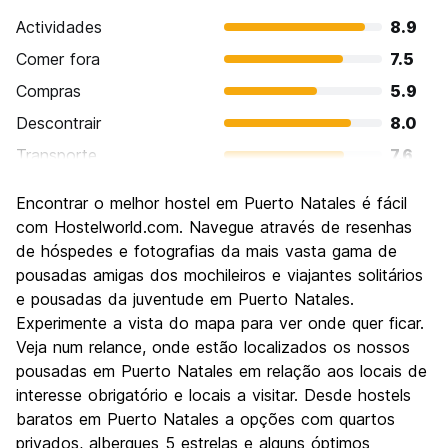
Actividades
8.9
Comer fora
7.5
Compras
5.9
Descontrair
8.0
Transporte
7.6
Visitas turísticas
7.5
Encontrar o melhor hostel em Puerto Natales é fácil
Cultura
6.0
com Hostelworld.com. Navegue através de resenhas
Festas / vida noturna
de hóspedes e fotografias da mais vasta gama de
5.5
pousadas amigas dos mochileiros e viajantes solitários
Custo-beneficio
7.2
e pousadas da juventude em Puerto Natales.
Experimente a vista do mapa para ver onde quer ficar.
Veja num relance, onde estão localizados os nossos
pousadas em Puerto Natales em relação aos locais de
interesse obrigatório e locais a visitar. Desde hostels
baratos em Puerto Natales a opções com quartos
privados, albergues 5 estrelas e alguns óptimos