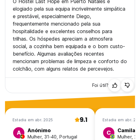
O Hostel Last Hope em Puerto Natales é
elogiado pela sua equipa incrivelmente simpática
e prestável, especialmente Diego,
frequentemente mencionado pela sua
hospitalidade e excelentes conselhos para
trilhas. Os hóspedes apreciam a atmosfera
social, a cozinha bem equipada e o bom custo-
benefício. Algumas avaliações recentes
mencionam problemas de limpeza e conforto do
colchão, com alguns relatos de percevejos.
Foi útil?
9.1
Estadia em abr. 2025
Estadia em abr. 20
Anónimo
Camila
A
C
Mulher, 31-40, Portugal
Mulher, 25