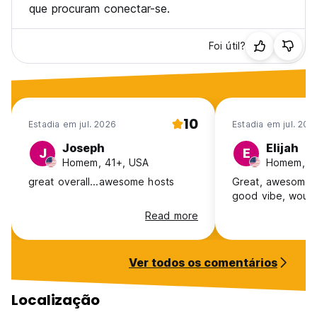
Obrigado por escolher a Casa de Madame Isabelle em
que procuram conectar-se.
Nova Orleães. Faremos o nosso melhor para o servir e
esperamos que tenha uma experiência agradável e
Foi útil?
memorável nesta grande cidade. (Auto-translated from
original language)
10
Estadia em jul. 2026
Estadia em jul. 202
Joseph
Elijah
J
E
Homem, 41+, USA
Homem, 2
great overall...awesome hosts
Great, awesome s
good vibe, woul
Read more
Ver todos os comentários
Localização