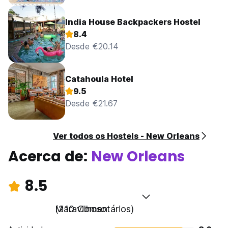
India House Backpackers Hostel
8.4
Desde €20.14
Catahoula Hotel
9.5
Desde €21.67
Ver todos os Hostels - New Orleans
Acerca de:
New Orleans
8.5
Maravilhoso
(210 Comentários)