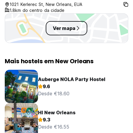
1021 Kerlerec St, New Orleans, EUA
1.8km do centro da cidade
Ver mapa
Mais hostels em New Orleans
Auberge NOLA Party Hostel
9.6
Desde €18.60
HI New Orleans
9.3
Desde €16.55