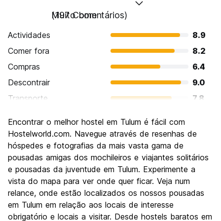
Muito bom
(197 Comentários)
Actividades
8.9
Comer fora
8.2
Compras
6.4
Descontrair
9.0
Transporte
7.8
Visitas turísticas
8.3
Encontrar o melhor hostel em Tulum é fácil com
Cultura
7.9
Hostelworld.com. Navegue através de resenhas de
Festas / vida noturna
hóspedes e fotografias da mais vasta gama de
6.7
pousadas amigas dos mochileiros e viajantes solitários
Custo-beneficio
7.7
e pousadas da juventude em Tulum. Experimente a
vista do mapa para ver onde quer ficar. Veja num
relance, onde estão localizados os nossos pousadas
em Tulum em relação aos locais de interesse
obrigatório e locais a visitar. Desde hostels baratos em