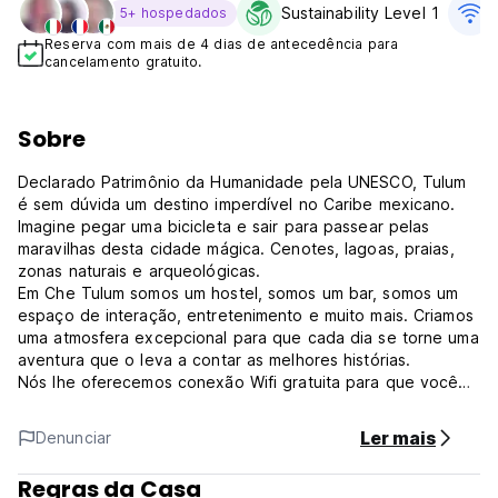
Sustainability Level 1
5+ hospedados
Reserva com mais de 4 dias de antecedência para
cancelamento gratuito.
Sobre
Declarado Patrimônio da Humanidade pela UNESCO, Tulum
é sem dúvida um destino imperdível no Caribe mexicano.
Imagine pegar uma bicicleta e sair para passear pelas
maravilhas desta cidade mágica. Cenotes, lagoas, praias,
zonas naturais e arqueológicas.
Em Che Tulum somos um hostel, somos um bar, somos um
espaço de interação, entretenimento e muito mais. Criamos
uma atmosfera excepcional para que cada dia se torne uma
aventura que o leva a contar as melhores histórias.
Nós lhe oferecemos conexão Wifi gratuita para que você
não perca de vista suas redes sociais ou você pode
resolver o seu trabalho pendente.
Ler mais
Denunciar
Não só oferecemos instalações confortáveis para seu
descanso (quartos compartilhados e privados), mas também
Regras da Casa
fazemos todos os dias uma experiência diferente, que