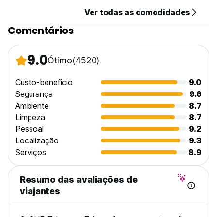
amigos. Vamos ajudá-lo com todas as dúvidas que você
Ver todas as comodidades
tem, vamos levá-lo para os melhores lugares, vamos
recomendá-lo onde comer, onde ir dançar, as praias, todas
Comentários
as dicas para você viajar o destino como um local real, sair
do turismo e se conectar com os cantos que a Internet não
lhe oferece.
9.0
Ótimo
(4520)
Custo-beneficio
9.0
Segurança
9.6
Ambiente
8.7
Limpeza
8.7
Pessoal
9.2
Localização
9.3
Serviços
8.9
Resumo das avaliações de
viajantes