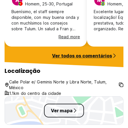
A
M
Homem, 25-30, Portugal
Homem, 41
Buenísimo, el staff siempre
Excelente lugar e
disponible, con muy buena onda y
localização! Equi
con muchísimos los consejos
prestativa, tudo 
sobre Tulum. Un salud a Fran y
organizado. Rec
Sofi que fueran nuestros guías en
Read more
el tour a Caleta Tankah Beach
Club y estuvieran perfectos con
todo el grupo.
Ver todos os comentários
Localização
Calle Polar e/ Geminis Norte y Libra Norte, Tulum,
México
1.1km do centro da cidade
Ver mapa