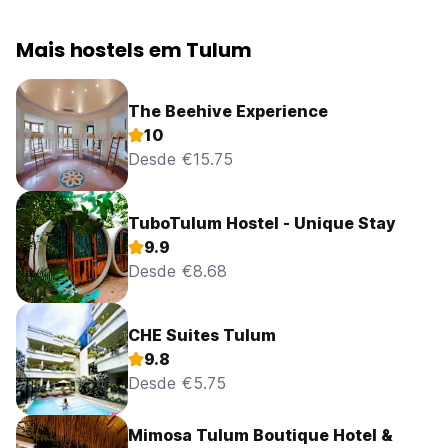
Mais hostels em Tulum
The Beehive Experience
10
Desde €15.75
TuboTulum Hostel - Unique Stay
9.9
Desde €8.68
CHE Suites Tulum
9.8
Desde €5.75
Mimosa Tulum Boutique Hotel &