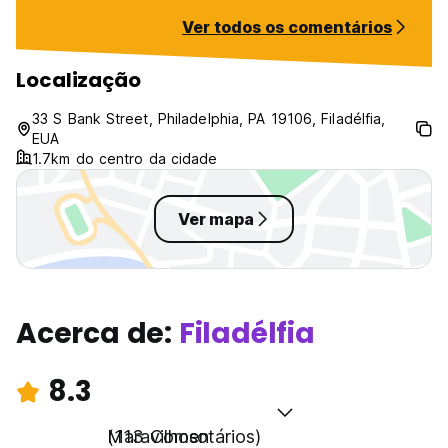
as luzes sao apa
Ver todos os comentários
23horas, entao s
cama de cima, bo
tentar dormir ant
Localização
lampada vai esta
A falta de estrut
33 S Bank Street, Philadelphia, PA 19106, Filadélfia,
tao grande que 
EUA
é necessário des
1.7km do centro da cidade
ir no predio princ
Ver mapa
Acerca de:
Filadélfia
8.3
Maravilhoso
(113 Comentários)