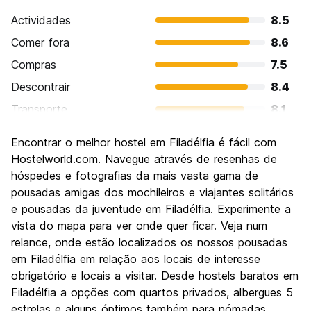
Actividades
8.5
Comer fora
8.6
Compras
7.5
Descontrair
8.4
Transporte
8.1
Visitas turísticas
8.8
Encontrar o melhor hostel em Filadélfia é fácil com
Cultura
8.9
Hostelworld.com. Navegue através de resenhas de
Festas / vida noturna
hóspedes e fotografias da mais vasta gama de
7.8
pousadas amigas dos mochileiros e viajantes solitários
Custo-beneficio
8.1
e pousadas da juventude em Filadélfia. Experimente a
vista do mapa para ver onde quer ficar. Veja num
relance, onde estão localizados os nossos pousadas
em Filadélfia em relação aos locais de interesse
obrigatório e locais a visitar. Desde hostels baratos em
Filadélfia a opções com quartos privados, albergues 5
estrelas e alguns óptimos também para nómadas