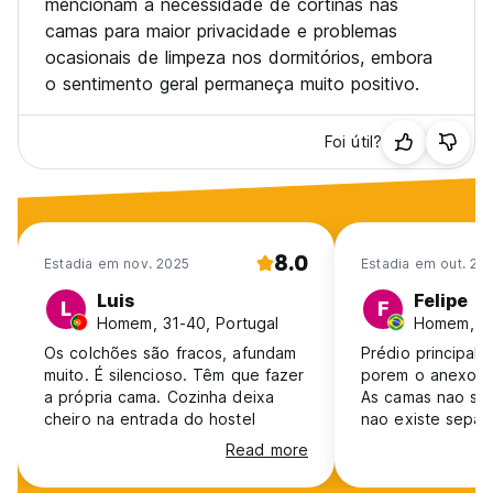
mencionam a necessidade de cortinas nas
camas para maior privacidade e problemas
ocasionais de limpeza nos dormitórios, embora
o sentimento geral permaneça muito positivo.
Foi útil?
8.0
Estadia em nov. 2025
Estadia em out. 20
Luis
Felipe
L
F
Homem, 31-40, Portugal
Homem, 25
Os colchões são fracos, afundam
Prédio principal 
muito. É silencioso. Têm que fazer
porem o anexo é 
a própria cama. Cozinha deixa
As camas nao sao
cheiro na entrada do hostel
nao existe separ
entre as camas, 
Read more
tampão 1/3 da c
cama debaixo! Por algum motivo