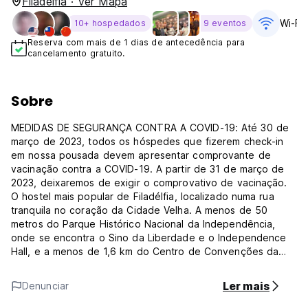
Filadélfia · Ver Mapa
Wi-Fi 
10+ hospedados
9 eventos
Reserva com mais de 1 dias de antecedência para
cancelamento gratuito.
Sobre
MEDIDAS DE SEGURANÇA CONTRA A COVID-19: Até 30 de
março de 2023, todos os hóspedes que fizerem check-in
em nossa pousada devem apresentar comprovante de
vacinação contra a COVID-19. A partir de 31 de março de
2023, deixaremos de exigir o comprovativo de vacinação.
O hostel mais popular de Filadélfia, localizado numa rua
tranquila no coração da Cidade Velha. A menos de 50
metros do Parque Histórico Nacional da Independência,
onde se encontra o Sino da Liberdade e o Independence
Hall, e a menos de 1,6 km do Centro de Convenções da
Pensilvânia, este hostel internacional tem excelentes
comodidades, tais como Internet sem fios gratuita, uma
Ler mais
Denunciar
estação de iPad gratuita, jogos Xbox One gratuitos, mesa
de bilhar gratuita, sala de estar, piano e cozinha totalmente