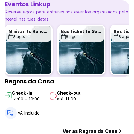
Eventos Linkup
todo o hostel.
Os nossos serviços gratuitos:
Reserva agora para entrares nos eventos organizados pelo
- Pequeno-almoço continental, servido das 8 às 10 horas.
hostel nas tuas datas.
- Wi-Fi em todas as áreas
- Cacifo pessoal
Minivan to Kanchanaburi
Bus ticket to Sukhothai
- Mapas da cidade
8 ago.
8 ago.
8 ago.
- Aquecedor de água
- Secador de cabelo
- Sistema de cartão-chave e CCTV
- Estacionamento
Coisas disponíveis por uma pequena taxa:
- Aluguer de bicicletas
- Bebidas refrescantes
Regras da Casa
- Chamadas internacionais/locais
- Fotocopiadora
Check-in
Check-out
- Bilhete para transportes públicos
14:00 - 19:00
até 11:00
- Bilhete para passeio de barco (Auto-translated from
original language)
IVA Incluído
Ver as Regras da Casa