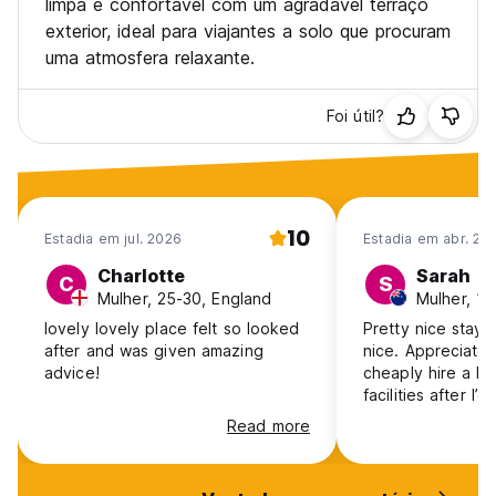
limpa e confortável com um agradável terraço
exterior, ideal para viajantes a solo que procuram
uma atmosfera relaxante.
Foi útil?
10
Estadia em jul. 2026
Estadia em abr. 20
Charlotte
Sarah
C
S
Mulher, 25-30, England
lovely lovely place felt so looked
Pretty nice stay h
after and was given amazing
nice. Appreciated
advice!
cheaply hire a b
facilities after I’
Read more