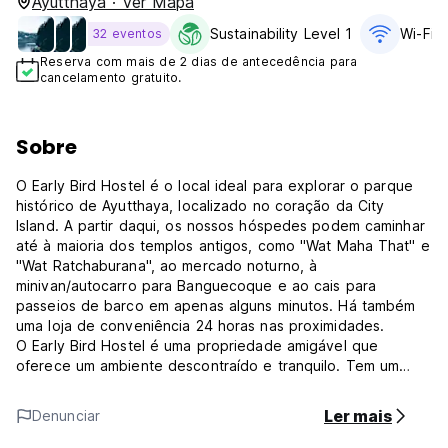
Ayutthaya · Ver Mapa
Sustainability Level 1
Wi-Fi G
32 eventos
Reserva com mais de 2 dias de antecedência para
cancelamento gratuito.
Sobre
O Early Bird Hostel é o local ideal para explorar o parque
histórico de Ayutthaya, localizado no coração da City
Island. A partir daqui, os nossos hóspedes podem caminhar
até à maioria dos templos antigos, como "Wat Maha That" e
"Wat Ratchaburana", ao mercado noturno, à
minivan/autocarro para Banguecoque e ao cais para
passeios de barco em apenas alguns minutos. Há também
uma loja de conveniência 24 horas nas proximidades.
O Early Bird Hostel é uma propriedade amigável que
oferece um ambiente descontraído e tranquilo. Tem um
grande terraço comum para relaxar. Existem 2 quartos
funcionais com beliches e ar condicionado. Ambos os
Ler mais
Denunciar
quartos partilham casas de banho ao fundo do corredor.
Para segurança, há um sistema de cartão-chave e CCTV em