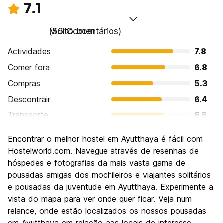
7.1
Muito bom
(56 Comentários)
Actividades
7.8
Comer fora
6.8
Compras
5.3
Descontrair
6.4
Transporte
6.6
Visitas turísticas
9.2
Encontrar o melhor hostel em Ayutthaya é fácil com
Cultura
9.2
Hostelworld.com. Navegue através de resenhas de
Festas / vida noturna
hóspedes e fotografias da mais vasta gama de
4.9
pousadas amigas dos mochileiros e viajantes solitários
Custo-beneficio
8.1
e pousadas da juventude em Ayutthaya. Experimente a
vista do mapa para ver onde quer ficar. Veja num
relance, onde estão localizados os nossos pousadas
em Ayutthaya em relação aos locais de interesse